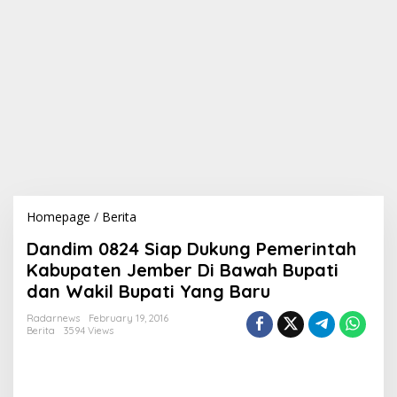
Homepage
/
Berita
D
a
Dandim 0824 Siap Dukung Pemerintah
n
d
Kabupaten Jember Di Bawah Bupati
i
dan Wakil Bupati Yang Baru
m
0
Radarnews
February 19, 2016
8
Berita
3594 Views
2
4
S
i