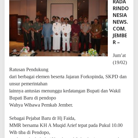
RADA
e
RINDO
n
NESIA
J
e
NEWS.
m
COM
,
b
JEMBE
e
R –
r
D
i
Jum’at
B
(19/02)
a
Ratusan Pendukung
w
a
dari berbagai elemen beserta Jajaran Forkopinda, SKPD dan
h
unsur pemerintahan
B
lainnya antusias menunggu kedatangan Bupati dan Wakil
u
Bupati Baru di pendopo
p
a
Wahya Wibawa Pemkab Jember.
t
i
Sebagai Pejabat Baru dr Hj Faida,
d
MMR bersama KH A Muqid Arief tepat pada Pukul 10.00
a
n
Wib tiba di Pendopo,
W