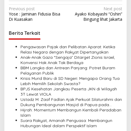
P
Previous post
Next post
Yose : Jaminan Fidusia Bisa
Ayako Kobayashi “Oshin”
o
Di Kuasakan
Bingung lihat Jakarta
s
t
Berita Terkait
n
Pengawasan Pajak dan Pelibatan Aparat: Ketika
a
Relasi Negara dengan Rakyat Dipertanyakan
v
Anak-Anak Gaza “Sengaja” Ditarget Zionis Israel,
Konvensi Hak Anak Tak Berdaya
i
BBM Langka dan Antrean Panjang: Potret Buram
Pelayanan Publik
g
Krisis Murid Baru di SD Negeri: Mengapa Orang Tua
a
Lebih Memilih Sekolah Swasta?
BPJS Kesehatan Jangkau Peserta JKN di Wilayah
t
3T Lewat VIOLA
i
Ustadz M. Zaaf Fadlan Ajak Perkuat Silaturahmi dan
Dukung Pembangunan Masjid di Papua pada
o
Pengajian Yayasan Alimbas Insan Cita
Hijrah: Momentum Membangun Kembali Peradaban
n
Islam
Suara Rakyat, Amanah Penguasa: Membangun
Hubungan Ideal dalam Perspektif Islam