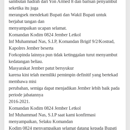
sambutan hadrah dari Yon Armed 8 dan barisan penyambut
a
seketika itu juga
k
merangsek mendekati Bupati dan Wakil Bupati untuk
i
l
berjabat tangan dan
B
menyampaikan ucapan selamat.
u
Komandan Kodim 0824 Jember Letkol
p
a
Inf Muhammad Nas, S.I.P, Komandan Brigif 9/2/Kostrad,
t
Kapolres Jember beserta
i
Forkopinda lainnya pun tidak ketinggalan turut menyambut
Y
kedatangan beliau.
a
n
Masyarakat Jember patut bersyukur
g
karena kini telah memiliki pemimpin definitif yang bertekad
B
membawa misi
a
perubahan, semiga dapat menjadikan Jember lebih baik pada
r
u
periode jabatannya
2016-2021.
Komandan Kodim 0824 Jember Letkol
Inf Muhammad Nas, S.I.P saat kami konfirmasi
menyampaikan, Selaku Komandan
Kodim 0824 menyampaikan selamat datang kepada Bupati