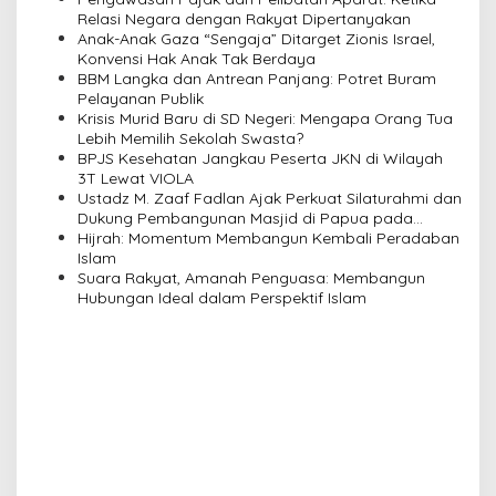
v
Relasi Negara dengan Rakyat Dipertanyakan
i
Anak-Anak Gaza “Sengaja” Ditarget Zionis Israel,
Konvensi Hak Anak Tak Berdaya
g
BBM Langka dan Antrean Panjang: Potret Buram
a
Pelayanan Publik
Krisis Murid Baru di SD Negeri: Mengapa Orang Tua
t
Lebih Memilih Sekolah Swasta?
i
BPJS Kesehatan Jangkau Peserta JKN di Wilayah
3T Lewat VIOLA
o
Ustadz M. Zaaf Fadlan Ajak Perkuat Silaturahmi dan
n
Dukung Pembangunan Masjid di Papua pada
Pengajian Yayasan Alimbas Insan Cita
Hijrah: Momentum Membangun Kembali Peradaban
Islam
Suara Rakyat, Amanah Penguasa: Membangun
Hubungan Ideal dalam Perspektif Islam