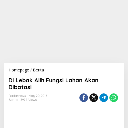
Homepage
/
Berita
D
i
Di Lebak Alih Fungsi Lahan Akan
L
e
Dibatasi
b
a
Radarnews
May 20, 2016
Berita
3975 Views
k
A
l
i
h
F