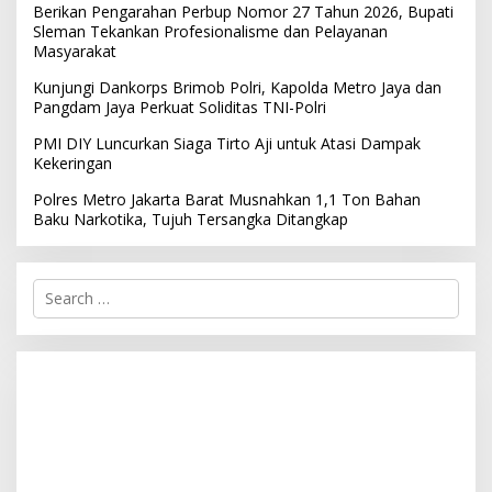
Berikan Pengarahan Perbup Nomor 27 Tahun 2026, Bupati
Sleman Tekankan Profesionalisme dan Pelayanan
Masyarakat
Kunjungi Dankorps Brimob Polri, Kapolda Metro Jaya dan
Pangdam Jaya Perkuat Soliditas TNI-Polri
PMI DIY Luncurkan Siaga Tirto Aji untuk Atasi Dampak
Kekeringan
Polres Metro Jakarta Barat Musnahkan 1,1 Ton Bahan
Baku Narkotika, Tujuh Tersangka Ditangkap
S
e
a
r
c
h
f
o
r
: