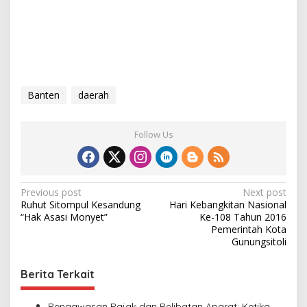
Banten
daerah
Follow Us
P
Previous post
Next post
Ruhut Sitompul Kesandung
Hari Kebangkitan Nasional
o
“Hak Asasi Monyet”
Ke-108 Tahun 2016
s
Pemerintah Kota
Gunungsitoli
t
n
Berita Terkait
a
Pengawasan Pajak dan Pelibatan Aparat: Ketika