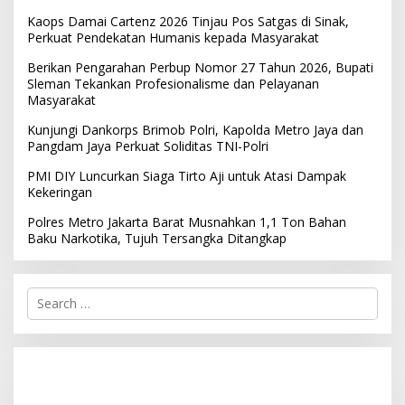
Kaops Damai Cartenz 2026 Tinjau Pos Satgas di Sinak,
Perkuat Pendekatan Humanis kepada Masyarakat
Berikan Pengarahan Perbup Nomor 27 Tahun 2026, Bupati
Sleman Tekankan Profesionalisme dan Pelayanan
Masyarakat
Kunjungi Dankorps Brimob Polri, Kapolda Metro Jaya dan
Pangdam Jaya Perkuat Soliditas TNI-Polri
PMI DIY Luncurkan Siaga Tirto Aji untuk Atasi Dampak
Kekeringan
Polres Metro Jakarta Barat Musnahkan 1,1 Ton Bahan
Baku Narkotika, Tujuh Tersangka Ditangkap
S
e
a
r
c
h
f