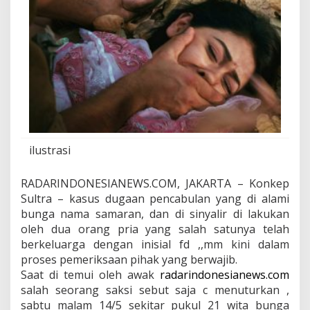
e
n
d
i
r
i
ilustrasi
RADARINDONESIANEWS.COM, JAKARTA – Konkep
Sultra – kasus dugaan pencabulan yang di alami
bunga nama samaran, dan di sinyalir di lakukan
oleh dua orang pria yang salah satunya telah
berkeluarga dengan inisial fd ,,mm kini dalam
proses pemeriksaan pihak yang berwajib.
Saat di temui oleh awak
radarindonesianews.com
salah seorang saksi sebut saja c menuturkan ,
sabtu malam 14/5 sekitar pukul 21 wita bunga