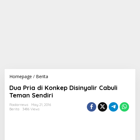
Homepage
/
Berita
D
u
Dua Pria di Konkep Disinyalir Cabuli
a
P
Teman Sendiri
r
i
Radarnews
May 21, 2016
Berita
3486 Views
a
d
i
K
o
n