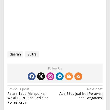
daerah
Sultra
Follow Us
P
Previous post
Next post
Petani Tebu Melaporkan
Ada Situs Jual Istri Perawan
o
Wakil DPRD Kab Kediri Ke
dan Bergaransi
s
Polres Kediri