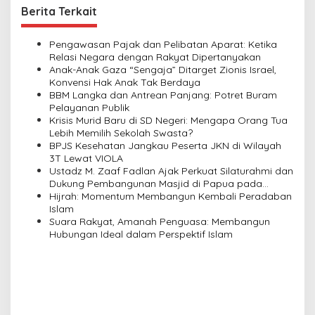
t
Berita Terkait
n
a
Pengawasan Pajak dan Pelibatan Aparat: Ketika
v
Relasi Negara dengan Rakyat Dipertanyakan
Anak-Anak Gaza “Sengaja” Ditarget Zionis Israel,
i
Konvensi Hak Anak Tak Berdaya
BBM Langka dan Antrean Panjang: Potret Buram
g
Pelayanan Publik
a
Krisis Murid Baru di SD Negeri: Mengapa Orang Tua
Lebih Memilih Sekolah Swasta?
t
BPJS Kesehatan Jangkau Peserta JKN di Wilayah
i
3T Lewat VIOLA
Ustadz M. Zaaf Fadlan Ajak Perkuat Silaturahmi dan
o
Dukung Pembangunan Masjid di Papua pada
n
Pengajian Yayasan Alimbas Insan Cita
Hijrah: Momentum Membangun Kembali Peradaban
Islam
Suara Rakyat, Amanah Penguasa: Membangun
Hubungan Ideal dalam Perspektif Islam