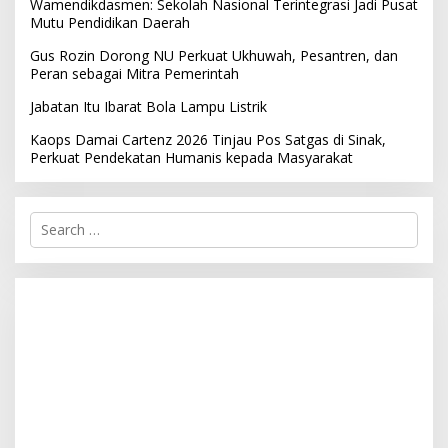
Wamendikdasmen: Sekolah Nasional Terintegrasi Jadi Pusat
Mutu Pendidikan Daerah
Gus Rozin Dorong NU Perkuat Ukhuwah, Pesantren, dan
Peran sebagai Mitra Pemerintah
Jabatan Itu Ibarat Bola Lampu Listrik
Kaops Damai Cartenz 2026 Tinjau Pos Satgas di Sinak,
Perkuat Pendekatan Humanis kepada Masyarakat
S
e
a
r
c
h
f
o
r
: