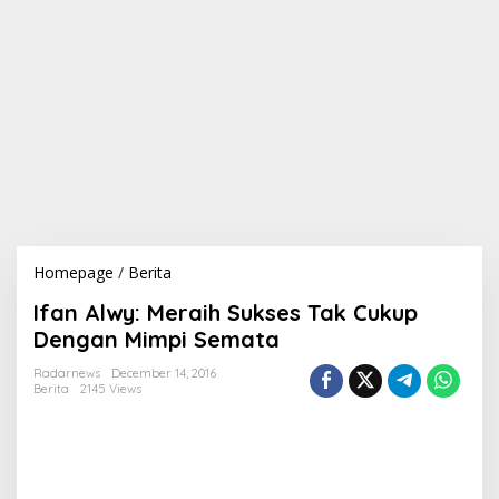
Homepage
/
Berita
I
f
Ifan Alwy: Meraih Sukses Tak Cukup
a
n
Dengan Mimpi Semata
A
l
Radarnews
December 14, 2016
Berita
2145 Views
w
y
:
M
e
r