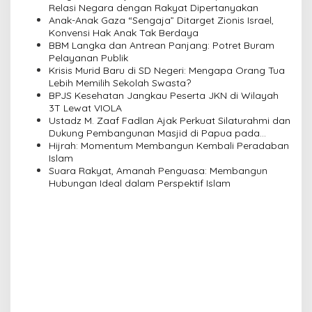
v
Relasi Negara dengan Rakyat Dipertanyakan
Anak-Anak Gaza “Sengaja” Ditarget Zionis Israel,
i
Konvensi Hak Anak Tak Berdaya
BBM Langka dan Antrean Panjang: Potret Buram
g
Pelayanan Publik
a
Krisis Murid Baru di SD Negeri: Mengapa Orang Tua
Lebih Memilih Sekolah Swasta?
t
BPJS Kesehatan Jangkau Peserta JKN di Wilayah
i
3T Lewat VIOLA
Ustadz M. Zaaf Fadlan Ajak Perkuat Silaturahmi dan
o
Dukung Pembangunan Masjid di Papua pada
n
Pengajian Yayasan Alimbas Insan Cita
Hijrah: Momentum Membangun Kembali Peradaban
Islam
Suara Rakyat, Amanah Penguasa: Membangun
Hubungan Ideal dalam Perspektif Islam