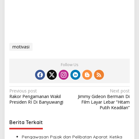
motivasi
Follow Us
P
Previous post
Next post
Rakor Pengamanan Wakil
Jimmy Gideon Bermain Di
o
Presiden RI Di Banyuwangi
Film Layar Lebar “Hitam
s
Putih Keadilan”
t
Berita Terkait
n
a
Pengawasan Pajak dan Pelibatan Aparat: Ketika