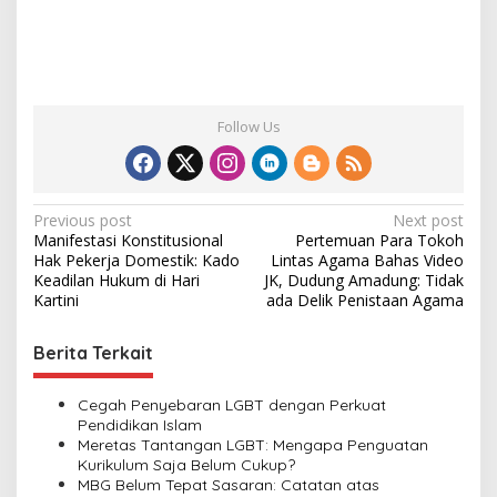
Follow Us
P
Previous post
Next post
Manifestasi Konstitusional
Pertemuan Para Tokoh
o
Hak Pekerja Domestik: Kado
Lintas Agama Bahas Video
s
Keadilan Hukum di Hari
JK, Dudung Amadung: Tidak
Kartini
ada Delik Penistaan Agama
t
n
Berita Terkait
a
v
Cegah Penyebaran LGBT dengan Perkuat
Pendidikan Islam
i
Meretas Tantangan LGBT: Mengapa Penguatan
Kurikulum Saja Belum Cukup?
g
MBG Belum Tepat Sasaran: Catatan atas