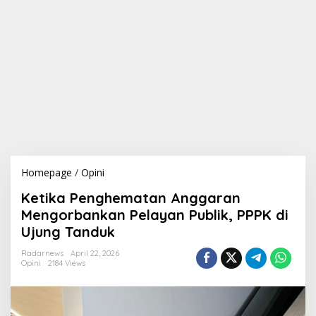
Homepage
/
Opini
K
e
Ketika Penghematan Anggaran
t
i
Mengorbankan Pelayan Publik, PPPK di
k
Ujung Tanduk
a
P
Radarnews
April 22, 2026
e
Opini
2184 Views
n
g
h
e