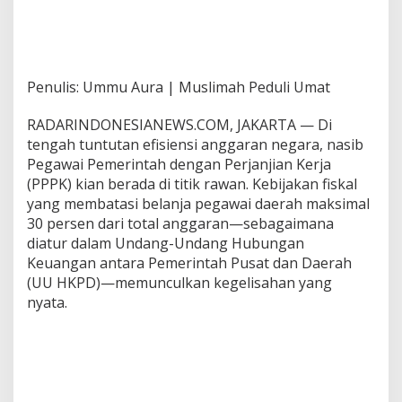
T
a
n
d
u
Penulis: Ummu Aura | Muslimah Peduli Umat
k
RADARINDONESIANEWS.COM, JAKARTA — Di
tengah tuntutan efisiensi anggaran negara, nasib
Pegawai Pemerintah dengan Perjanjian Kerja
(PPPK) kian berada di titik rawan. Kebijakan fiskal
yang membatasi belanja pegawai daerah maksimal
30 persen dari total anggaran—sebagaimana
diatur dalam Undang-Undang Hubungan
Keuangan antara Pemerintah Pusat dan Daerah
(UU HKPD)—memunculkan kegelisahan yang
nyata.