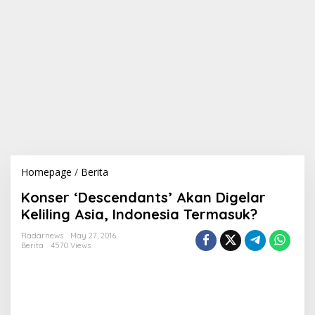
Homepage
/
Berita
K
o
Konser ‘Descendants’ Akan Digelar
n
s
Keliling Asia, Indonesia Termasuk?
e
r
Radarnews
May 27, 2016
Berita
4570 Views
'
D
e
s
c
e