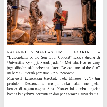
g
A
s
i
a
,
I
n
d
o
n
e
RADARINDONESIANEWS.COM, JAKARTA –
s
“Descendants of the Sun OST Concert” sukses digelar di
i
Universitas Kyonggi, Seoul, pada 14 Mei lalu. Konser yang
a
juga dihadiri oleh beberapa aktor “Descendants of the Sun”
T
e
ini berhasil meraih perhatian 7 ribu penonton.
r
Menyusul kesuksesan tersebut, pada Minggu (22/5) tim
m
produksi “Descendants” mengumumkan akan menggelar
a
konser di negara-negara Asia. Konser ini kembali digelar
s
karena banyaknya permintaan dari penggemar Hallyu drama.
u
k
?