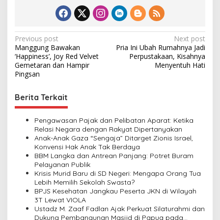
P
Previous post
Next post
Manggung Bawakan
Pria Ini Ubah Rumahnya Jadi
o
‘Happiness’, Joy Red Velvet
Perpustakaan, Kisahnya
s
Gemetaran dan Hampir
Menyentuh Hati
Pingsan
t
n
Berita Terkait
a
v
Pengawasan Pajak dan Pelibatan Aparat: Ketika
Relasi Negara dengan Rakyat Dipertanyakan
i
Anak-Anak Gaza “Sengaja” Ditarget Zionis Israel,
Konvensi Hak Anak Tak Berdaya
g
BBM Langka dan Antrean Panjang: Potret Buram
a
Pelayanan Publik
Krisis Murid Baru di SD Negeri: Mengapa Orang Tua
t
Lebih Memilih Sekolah Swasta?
i
BPJS Kesehatan Jangkau Peserta JKN di Wilayah
3T Lewat VIOLA
o
Ustadz M. Zaaf Fadlan Ajak Perkuat Silaturahmi dan
n
Dukung Pembangunan Masjid di Papua pada