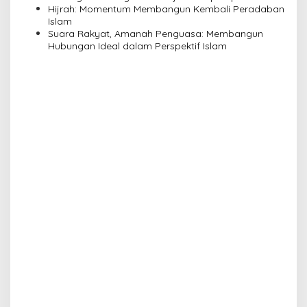
Pengajian Yayasan Alimbas Insan Cita
Hijrah: Momentum Membangun Kembali Peradaban
Islam
Suara Rakyat, Amanah Penguasa: Membangun
Hubungan Ideal dalam Perspektif Islam