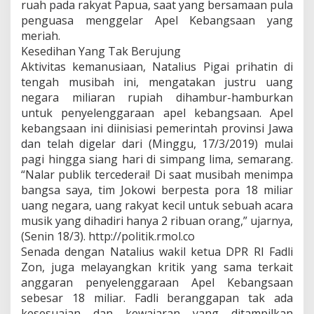
ruah pada rakyat Papua, saat yang bersamaan pula
penguasa menggelar Apel Kebangsaan yang
meriah.
Kesedihan Yang Tak Berujung
Aktivitas kemanusiaan, Natalius Pigai prihatin di
tengah musibah ini, mengatakan justru uang
negara miliaran rupiah dihambur-hamburkan
untuk penyelenggaraan apel kebangsaan. Apel
kebangsaan ini diinisiasi pemerintah provinsi Jawa
dan telah digelar dari (Minggu, 17/3/2019) mulai
pagi hingga siang hari di simpang lima, semarang.
“Nalar publik tercederai! Di saat musibah menimpa
bangsa saya, tim Jokowi berpesta pora 18 miliar
uang negara, uang rakyat kecil untuk sebuah acara
musik yang dihadiri hanya 2 ribuan orang,” ujarnya,
(Senin 18/3). http://politik.rmol.co
Senada dengan Natalius wakil ketua DPR RI Fadli
Zon, juga melayangkan kritik yang sama terkait
anggaran penyelenggaraan Apel Kebangsaan
sebesar 18 miliar. Fadli beranggapan tak ada
kesesuaian dan kewajaran yang ditampilkan