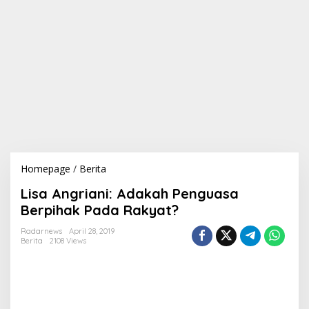
Homepage
/
Berita
L
i
Lisa Angriani: Adakah Penguasa
s
a
Berpihak Pada Rakyat?
A
n
Radarnews
April 28, 2019
Berita
2108 Views
g
r
i
a
n
i