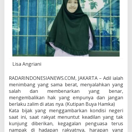
d
a
R
a
k
y
a
t
?
Lisa Angriani
RADARINDONESIANEWS.COM, JAKARTA – Adil ialah
menimbang yang sama berat, menyalahkan yang
salah dan membenarkan yang benar,
mengembalikan hak yang empunya dan jangan
berlaku zalim di atas nya. (Kutipan Buya Hamka)
Kata bijak yang menggambarkan kondisi negeri
saat ini, saat rakyat menuntut keadilan yang tak
kunjung diberikan, kegagalan penguasa terus
nampak di hadapan rakyatnya, harapan yang