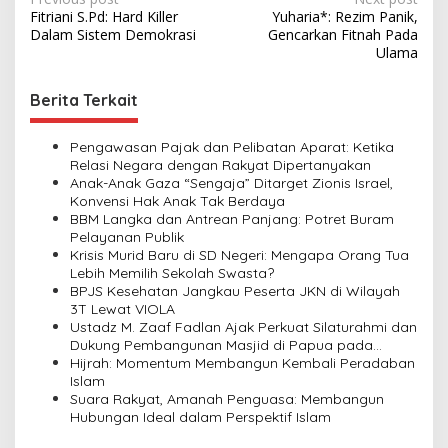
P
Fitriani S.Pd: Hard Killer
Yuharia*: Rezim Panik,
o
Dalam Sistem Demokrasi
Gencarkan Fitnah Pada
s
Ulama
t
Berita Terkait
n
a
Pengawasan Pajak dan Pelibatan Aparat: Ketika
v
Relasi Negara dengan Rakyat Dipertanyakan
Anak-Anak Gaza “Sengaja” Ditarget Zionis Israel,
i
Konvensi Hak Anak Tak Berdaya
BBM Langka dan Antrean Panjang: Potret Buram
g
Pelayanan Publik
a
Krisis Murid Baru di SD Negeri: Mengapa Orang Tua
Lebih Memilih Sekolah Swasta?
t
BPJS Kesehatan Jangkau Peserta JKN di Wilayah
i
3T Lewat VIOLA
Ustadz M. Zaaf Fadlan Ajak Perkuat Silaturahmi dan
o
Dukung Pembangunan Masjid di Papua pada
n
Pengajian Yayasan Alimbas Insan Cita
Hijrah: Momentum Membangun Kembali Peradaban
Islam
Suara Rakyat, Amanah Penguasa: Membangun
Hubungan Ideal dalam Perspektif Islam