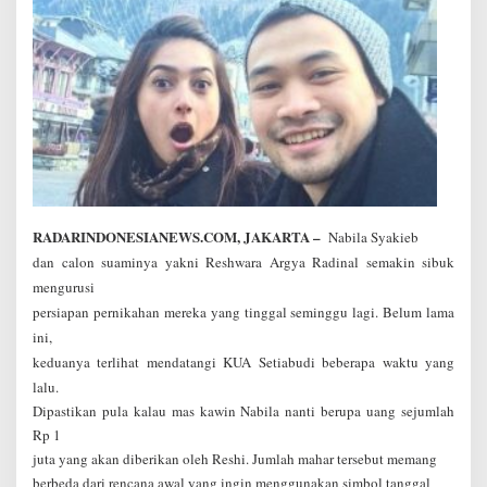
s
i
N
i
k
a
h
N
a
b
i
l
RADARINDONESIANEWS.COM, JAKARTA –
Nabila Syakieb
a
dan calon suaminya yakni Reshwara Argya Radinal semakin sibuk
S
mengurusi
y
a
persiapan pernikahan mereka yang tinggal seminggu lagi. Belum lama
k
ini,
i
keduanya terlihat mendatangi KUA Setiabudi beberapa waktu yang
e
b
lalu.
Dipastikan pula kalau mas kawin Nabila nanti berupa uang sejumlah
Rp 1
juta yang akan diberikan oleh Reshi. Jumlah mahar tersebut memang
berbeda dari rencana awal yang ingin menggunakan simbol tanggal