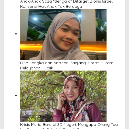
Anak-Anak Gaza “Sengaja” Ditarget Zionis Israel,
Konvensi Hak Anak Tak Berdaya
BBM Langka dan Antrean Panjang: Potret Buram
Pelayanan Publik
Krisis Murid Baru di SD Negeri: Mengapa Orang Tua