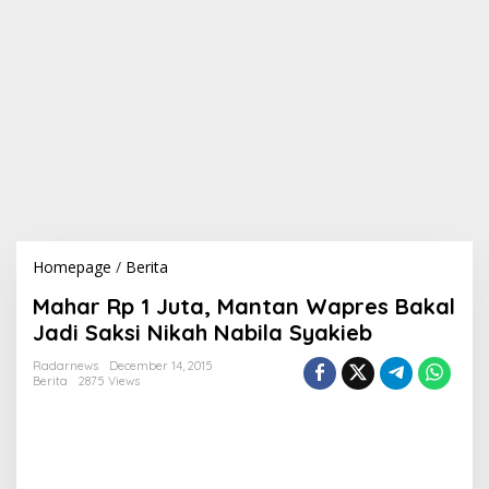
Homepage
/
Berita
M
a
Mahar Rp 1 Juta, Mantan Wapres Bakal
h
a
Jadi Saksi Nikah Nabila Syakieb
r
R
Radarnews
December 14, 2015
Berita
2875 Views
p
1
J
u
t
a