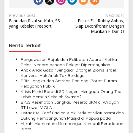
P
Previous post
Next post
Fahri dan Rizal se-Kata, SS
Pieter Ell : Robby Abbas,
o
yang Kebelet Freeport
Siap Dikonfrontir Dengan
s
Mucikari F Dan O
t
Berita Terkait
n
a
Pengawasan Pajak dan Pelibatan Aparat: Ketika
v
Relasi Negara dengan Rakyat Dipertanyakan
Anak-Anak Gaza “Sengaja” Ditarget Zionis Israel,
i
Konvensi Hak Anak Tak Berdaya
BBM Langka dan Antrean Panjang: Potret Buram
g
Pelayanan Publik
a
Krisis Murid Baru di SD Negeri: Mengapa Orang Tua
Lebih Memilih Sekolah Swasta?
t
BPJS Kesehatan Jangkau Peserta JKN di Wilayah
i
3T Lewat VIOLA
Ustadz M. Zaaf Fadlan Ajak Perkuat Silaturahmi dan
o
Dukung Pembangunan Masjid di Papua pada
n
Pengajian Yayasan Alimbas Insan Cita
Hijrah: Momentum Membangun Kembali Peradaban
Islam