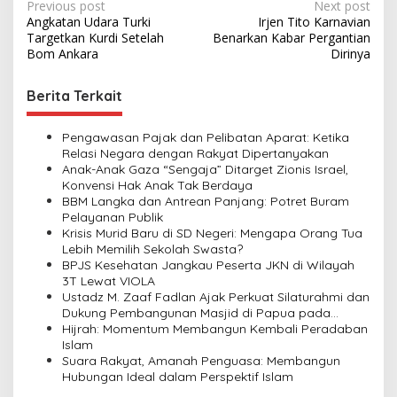
P
Previous post
Next post
Angkatan Udara Turki
Irjen Tito Karnavian
o
Targetkan Kurdi Setelah
Benarkan Kabar Pergantian
s
Bom Ankara
Dirinya
t
Berita Terkait
n
a
Pengawasan Pajak dan Pelibatan Aparat: Ketika
v
Relasi Negara dengan Rakyat Dipertanyakan
Anak-Anak Gaza “Sengaja” Ditarget Zionis Israel,
i
Konvensi Hak Anak Tak Berdaya
BBM Langka dan Antrean Panjang: Potret Buram
g
Pelayanan Publik
a
Krisis Murid Baru di SD Negeri: Mengapa Orang Tua
Lebih Memilih Sekolah Swasta?
t
BPJS Kesehatan Jangkau Peserta JKN di Wilayah
i
3T Lewat VIOLA
Ustadz M. Zaaf Fadlan Ajak Perkuat Silaturahmi dan
o
Dukung Pembangunan Masjid di Papua pada
n
Pengajian Yayasan Alimbas Insan Cita
Hijrah: Momentum Membangun Kembali Peradaban
Islam
Suara Rakyat, Amanah Penguasa: Membangun
Hubungan Ideal dalam Perspektif Islam