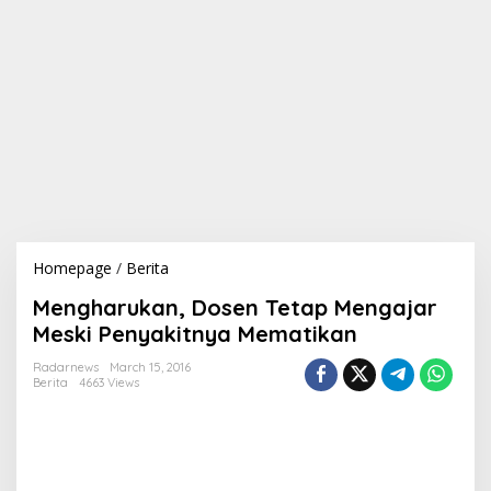
Homepage
/
Berita
M
e
Mengharukan, Dosen Tetap Mengajar
n
g
Meski Penyakitnya Mematikan
h
a
Radarnews
March 15, 2016
Berita
4663 Views
r
u
k
a
n
,