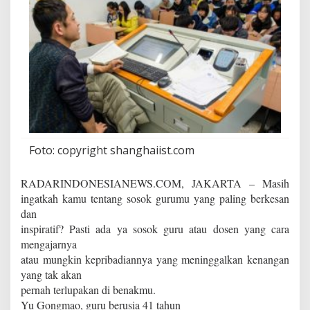
n
y
a
k
i
t
n
y
a
M
e
m
Foto: copyright shanghaiist.com
a
t
RADARINDONESIANEWS.COM, JAKARTA – Masih
i
k
ingatkah kamu tentang sosok gurumu yang paling berkesan
a
dan
n
inspiratif? Pasti ada ya sosok guru atau dosen yang cara
mengajarnya
atau mungkin kepribadiannya yang meninggalkan kenangan
yang tak akan
pernah terlupakan di benakmu.
Yu Gongmao, guru berusia 41 tahun