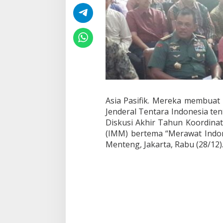
k
a
n
M
a
s
y
a
r
a
k
Asia Pasifik. Mereka membuat 
a
t
Jenderal Tentara Indonesia tent
I
Diskusi Akhir Tahun Koordina
n
(IMM) bertema “Merawat Indo
d
Menteng, Jakarta, Rabu (28/12)
o
n
e
s
i
a
A
n
c