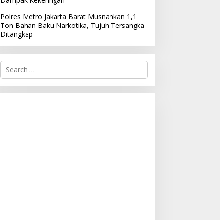
Dampak Kekeringan
Polres Metro Jakarta Barat Musnahkan 1,1
Ton Bahan Baku Narkotika, Tujuh Tersangka
Ditangkap
S
e
a
r
c
h
f
o
r
: