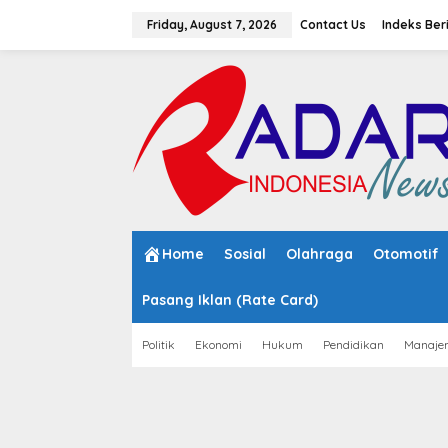
S
k
Friday, August 7, 2026
Contact Us
Indeks Ber
i
p
t
o
c
o
n
t
e
n
t
Home
Sosial
Olahraga
Otomotif
Pasang Iklan (Rate Card)
Politik
Ekonomi
Hukum
Pendidikan
Manaje