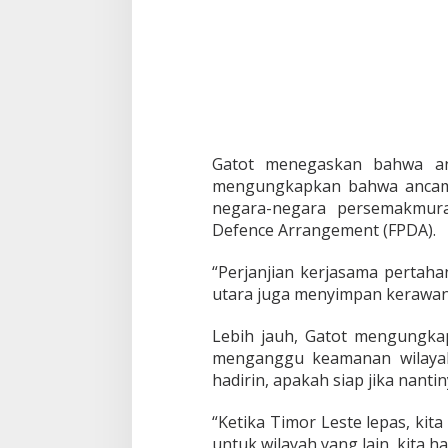
a
m
a
n
A
s
i
n
g
Gatot menegaskan bahwa anc
mengungkapkan bahwa ancaman
negara-negara persemakmura
Defence Arrangement (FPDA).
“Perjanjian kerjasama pertaha
utara juga menyimpan kerawana
Lebih jauh, Gatot mengungka
menganggu keamanan wilaya
hadirin, apakah siap jika nant
“Ketika Timor Leste lepas, kita
untuk wilayah yang lain, kita h