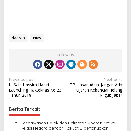
daerah
Nias
Follow Us
P
Previous post
Next post
H. Said Hasyim Hadiri
TB Hasanuddin: Jangan Ada
o
Launching Hakteknas Ke-23
Ujaran Kebencian Jelang
s
Tahun 2018
Pilgub Jabar
t
Berita Terkait
n
a
Pengawasan Pajak dan Pelibatan Aparat: Ketika
v
Relasi Negara dengan Rakyat Dipertanyakan