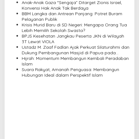
Anak-Anak Gaza “Sengaja” Ditarget Zionis Israel,
i
Konvensi Hak Anak Tak Berdaya
BBM Langka dan Antrean Panjang: Potret Buram
g
Pelayanan Publik
a
Krisis Murid Baru di SD Negeri: Mengapa Orang Tua
Lebih Memilih Sekolah Swasta?
t
BPJS Kesehatan Jangkau Peserta JKN di Wilayah
i
3T Lewat VIOLA
Ustadz M. Zaaf Fadlan Ajak Perkuat Silaturahmi dan
o
Dukung Pembangunan Masjid di Papua pada
n
Pengajian Yayasan Alimbas Insan Cita
Hijrah: Momentum Membangun Kembali Peradaban
Islam
Suara Rakyat, Amanah Penguasa: Membangun
Hubungan Ideal dalam Perspektif Islam