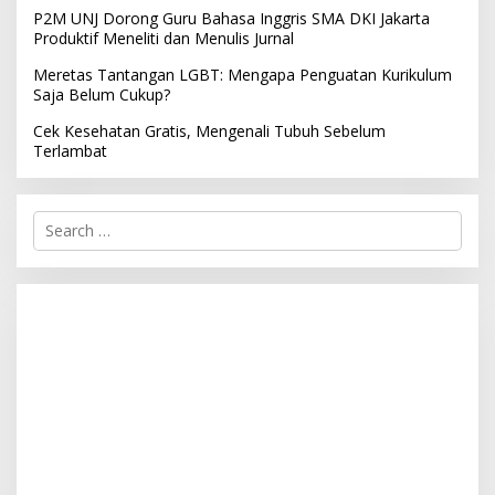
P2M UNJ Dorong Guru Bahasa Inggris SMA DKI Jakarta
Produktif Meneliti dan Menulis Jurnal
Meretas Tantangan LGBT: Mengapa Penguatan Kurikulum
Saja Belum Cukup?
Cek Kesehatan Gratis, Mengenali Tubuh Sebelum
Terlambat
S
e
a
r
c
h
f
o
r
: