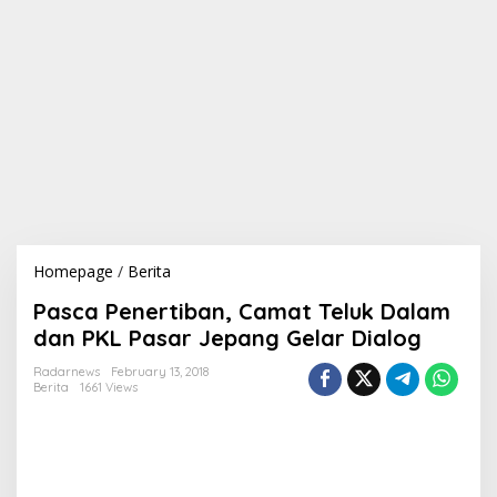
Homepage
/
Berita
P
a
Pasca Penertiban, Camat Teluk Dalam
s
c
dan PKL Pasar Jepang Gelar Dialog
a
P
Radarnews
February 13, 2018
Berita
1661 Views
e
n
e
r
t
i