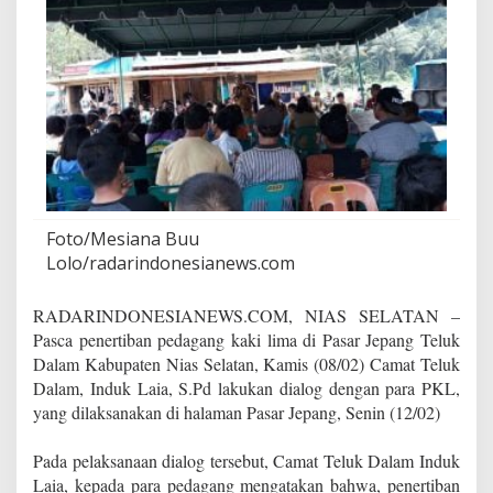
P
a
s
a
r
J
e
p
a
n
g
G
Foto/Mesiana Buu
e
Lolo/radarindonesianews.com
l
a
r
RADARINDONESIANEWS.COM, NIAS SELATAN –
D
Pasca penertiban pedagang kaki lima di Pasar Jepang Teluk
i
Dalam Kabupaten Nias Selatan, Kamis (08/02) Camat Teluk
a
Dalam, Induk Laia, S.Pd lakukan dialog dengan para PKL,
l
yang dilaksanakan di halaman Pasar Jepang, Senin (12/02)
o
g
Pada pelaksanaan dialog tersebut, Camat Teluk Dalam Induk
Laia, kepada para pedagang mengatakan bahwa, penertiban