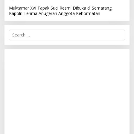
Muktamar XVI Tapak Suci Resmi Dibuka di Semarang,
Kapolri Terima Anugerah Anggota Kehormatan
S
e
a
r
c
h
f
o
r
: