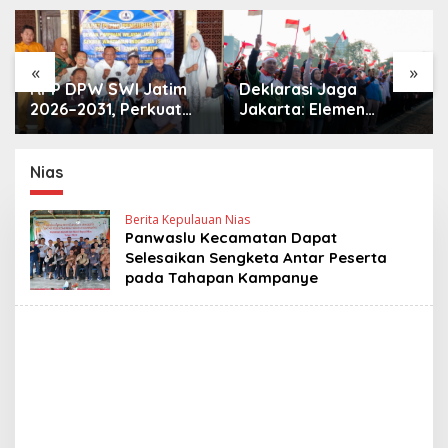
«
»
RPP DPW SWI Jatim
Deklarasi Jaga
2026–2031, Perkuat
Jakarta: Elemen
Konsolidasi dan
Masyarakat Bersatu
Profesionalisme
Jaga Keamanan dan
Organisasi
Persatuan
Nias
Berita Kepulauan Nias
Panwaslu Kecamatan Dapat
Selesaikan Sengketa Antar Peserta
pada Tahapan Kampanye