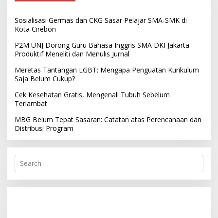
Sosialisasi Germas dan CKG Sasar Pelajar SMA-SMK di
Kota Cirebon
P2M UNJ Dorong Guru Bahasa Inggris SMA DKI Jakarta
Produktif Meneliti dan Menulis Jurnal
Meretas Tantangan LGBT: Mengapa Penguatan Kurikulum
Saja Belum Cukup?
Cek Kesehatan Gratis, Mengenali Tubuh Sebelum
Terlambat
MBG Belum Tepat Sasaran: Catatan atas Perencanaan dan
Distribusi Program
S
e
a
r
c
h
f