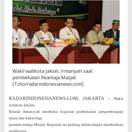
e
n
g
e
m
b
a
n
g
a
n
M
i
Wakil walikota Jaksel, Irmanyah saat
n
pembekalan Reamaja Masjid.
a
[Toto/radarindonesianews.com]
t
D
a
RADARINDONESIANEWS.COM, JAKARTA –
Wakil
n
walikota Jakarta
B
a
Selatan Irmansyah membuka kegiatan pembekalan pengembangan
k
minat dan bakat bagi
a
pemuda remaja Masjid. Kegiatan ini penting dalam rangka memberikan
t
pembinaan