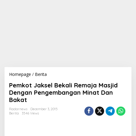
Homepage
/
Berita
P
e
Pemkot Jaksel Bekali Remaja Masjid
m
k
Dengan Pengembangan Minat Dan
o
Bakat
t
J
Radarnews
December 3, 2015
a
Berita
3546 Views
k
s
e
l