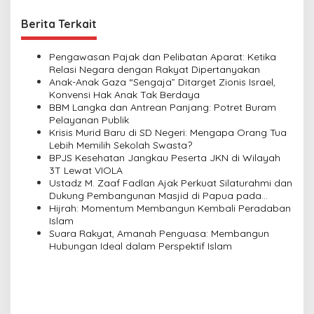
t
Berita Terkait
n
a
Pengawasan Pajak dan Pelibatan Aparat: Ketika
v
Relasi Negara dengan Rakyat Dipertanyakan
Anak-Anak Gaza “Sengaja” Ditarget Zionis Israel,
i
Konvensi Hak Anak Tak Berdaya
BBM Langka dan Antrean Panjang: Potret Buram
g
Pelayanan Publik
a
Krisis Murid Baru di SD Negeri: Mengapa Orang Tua
Lebih Memilih Sekolah Swasta?
t
BPJS Kesehatan Jangkau Peserta JKN di Wilayah
i
3T Lewat VIOLA
Ustadz M. Zaaf Fadlan Ajak Perkuat Silaturahmi dan
o
Dukung Pembangunan Masjid di Papua pada
n
Pengajian Yayasan Alimbas Insan Cita
Hijrah: Momentum Membangun Kembali Peradaban
Islam
Suara Rakyat, Amanah Penguasa: Membangun
Hubungan Ideal dalam Perspektif Islam