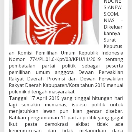
NDONE
g
SIANEW
D
S.COM,
i
NIAS –
P
e
Dikeluar
m
kannya
i
Surat
l
Keputus
u
2
an Komisi Pemilihan Umum Republik Indonesia
0
Nomor 774/PL.01.6-Kpt/03/KPU/III/2019 tentang
1
pembatalan partai politik sebagai peserta
9
pemilihan umum anggota Dewan Perwakilan
Rakyat Daerah Provinsi dan Dewan Perwakilan
Rakyat Daerah Kabupaten/Kota tahun 2019 menuai
polemik ditengah masyarakat.
Tanggal 17 April 2019 yang tinggal hitungan hari
lagi semakin memanas, isu-isu politik untuk
menjatuhkan lawan pun kian gencar disebar.
Bahkan pengumuman 11 partai politik yang gagal
ikut pesta demokrasi akibat tidak ada
kepengurusan dan tidak melaporkan dana