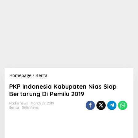
Homepage
/
Berita
P
K
PKP Indonesia Kabupaten Nias Siap
P
I
Bertarung Di Pemilu 2019
n
d
Radarnews
March 27, 2019
Berita
3616 Views
o
n
e
s
i
a