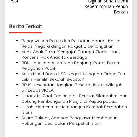
PSSI
Gigitlah Sunah Demi
s
Kepemimpinan Penuh
Berkah
t
n
Berita Terkait
a
v
Pengawasan Pajak dan Pelibatan Aparat: Ketika
Relasi Negara dengan Rakyat Dipertanyakan
i
Anak-Anak Gaza “Sengaja” Ditarget Zionis Israel,
Konvensi Hak Anak Tak Berdaya
g
BBM Langka dan Antrean Panjang: Potret Buram
a
Pelayanan Publik
Krisis Murid Baru di SD Negeri: Mengapa Orang Tua
t
Lebih Memilih Sekolah Swasta?
i
BPJS Kesehatan Jangkau Peserta JKN di Wilayah
3T Lewat VIOLA
o
Ustadz M. Zaaf Fadlan Ajak Perkuat Silaturahmi dan
n
Dukung Pembangunan Masjid di Papua pada
Pengajian Yayasan Alimbas Insan Cita
Hijrah: Momentum Membangun Kembali Peradaban
Islam
Suara Rakyat, Amanah Penguasa: Membangun
Hubungan Ideal dalam Perspektif Islam