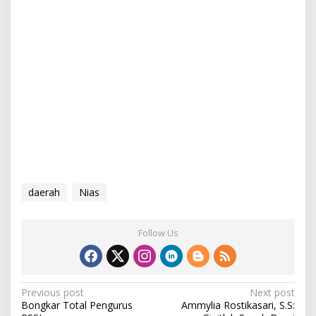
daerah
Nias
Follow Us
P
Previous post
Next post
Bongkar Total Pengurus
Ammylia Rostikasari, S.S:
o