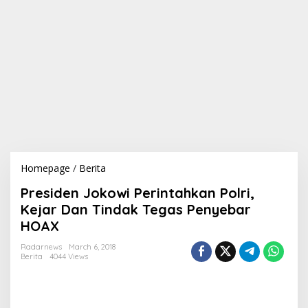
Homepage
/
Berita
P
r
Presiden Jokowi Perintahkan Polri,
e
s
Kejar Dan Tindak Tegas Penyebar
i
HOAX
d
e
Radarnews
March 6, 2018
n
Berita
4044 Views
J
o
k
o