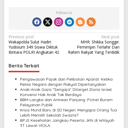
Follow Us
P
Previous post
Next post
Wakapolda Sulut Hadiri
MHR. Shikka Songge:
o
Yudisium 349 Siswa Diktuk
Pemimpin Terlahir Dari
s
Bintara POLRI Angkatan 42
Rahim Rakyat Yang Terdidik
t
Berita Terkait
n
a
Pengawasan Pajak dan Pelibatan Aparat: Ketika
v
Relasi Negara dengan Rakyat Dipertanyakan
Anak-Anak Gaza “Sengaja” Ditarget Zionis Israel,
i
Konvensi Hak Anak Tak Berdaya
BBM Langka dan Antrean Panjang: Potret Buram
g
Pelayanan Publik
a
Krisis Murid Baru di SD Negeri: Mengapa Orang Tua
Lebih Memilih Sekolah Swasta?
t
BPJS Kesehatan Jangkau Peserta JKN di Wilayah
i
3T Lewat VIOLA