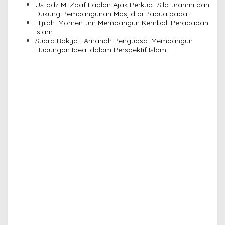
Ustadz M. Zaaf Fadlan Ajak Perkuat Silaturahmi dan
o
Dukung Pembangunan Masjid di Papua pada
n
Pengajian Yayasan Alimbas Insan Cita
Hijrah: Momentum Membangun Kembali Peradaban
Islam
Suara Rakyat, Amanah Penguasa: Membangun
Hubungan Ideal dalam Perspektif Islam