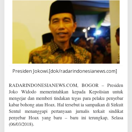
a
n
T
i
n
d
a
k
T
e
g
a
s
Presiden Jokowi.[dok/radarindonesianews.com]
P
e
n
RADARINDONESIANEWS.COM, BOGOR – Presiden
y
Joko Widodo memerintahkan kepada Kepolisian untuk
e
mengejar dan memberi tindakan tegas para pelaku penyebar
b
kabar bohong atau Hoax. Hal tersebut ia sampaikan di Sirkuit
a
r
Sentul menanggapi pertanyaan jurnalis terkait sindikat
H
penyebar Hoax yang baru – baru ini terungkap, Selasa
O
(06/03/2018).
A
X