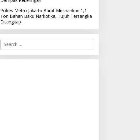
Dampak Kekeringan
Polres Metro Jakarta Barat Musnahkan 1,1
Ton Bahan Baku Narkotika, Tujuh Tersangka
Ditangkap
S
e
a
r
c
h
f
o
r
: