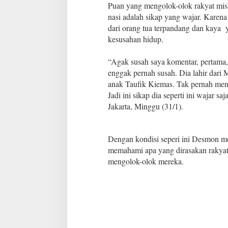
s
Puan yang mengolok-olok rakyat mis
k
nasi adalah sikap yang wajar. Karena
i
dari orang tua terpandang dan kaya 
n
kesusahan hidup.
“Agak susah saya komentar, pertama
enggak pernah susah. Dia lahir dar
anak Taufik Kiemas. Tak pernah meni
Jadi ini sikap dia seperti ini wajar s
Jakarta, Minggu (31/1).
Dengan kondisi seperi ini Desmon men
memahami apa yang dirasakan rakyat 
mengolok-olok mereka.