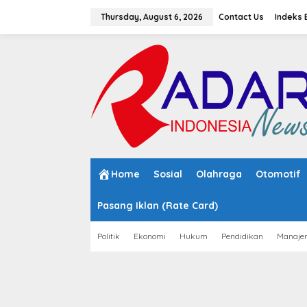
S
k
Thursday, August 6, 2026
Contact Us
Indeks 
i
p
t
o
c
o
n
t
e
n
t
Home
Sosial
Olahraga
Otomotif
Pasang Iklan (Rate Card)
Politik
Ekonomi
Hukum
Pendidikan
Manaje