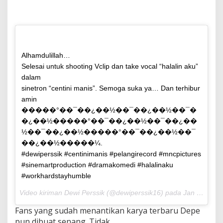
Alhamdulillah…
Selesai untuk shooting Vclip dan take vocal “halalin aku”
dalam
sinetron “centini manis”. Semoga suka ya… Dan terhibur
amin
�����°��¯��¿��½��¯��¿��½��¯�
�¿��½�����°��¯��¿��½��¯��¿��
½��¯��¿��½�����°��¯��¿��½��¯
��¿��½�����¼.
#dewiperssik #centinimanis #pelangirecord #mncpictures
#sinemartproduction #dramakomedi #halalinaku
#workhardstayhumble
Video kiriman Dewi Perssik (@dewiperssik16) pada Jan 28, 2016 pada 9:59 PST
Fans yang sudah menantikan karya terbaru Depe
pun dibuat senang. Tidak