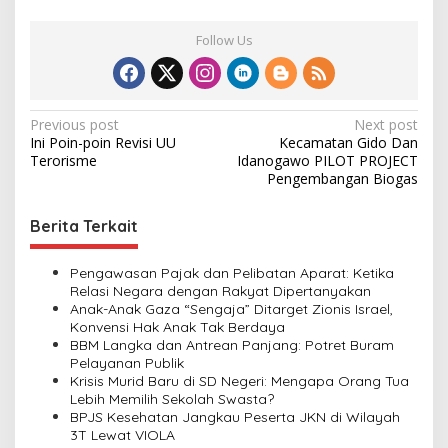
Follow Us
P
Previous post
Next post
Ini Poin-poin Revisi UU
Kecamatan Gido Dan
o
Terorisme
Idanogawo PILOT PROJECT
s
Pengembangan Biogas
t
Berita Terkait
n
a
Pengawasan Pajak dan Pelibatan Aparat: Ketika
v
Relasi Negara dengan Rakyat Dipertanyakan
Anak-Anak Gaza “Sengaja” Ditarget Zionis Israel,
i
Konvensi Hak Anak Tak Berdaya
BBM Langka dan Antrean Panjang: Potret Buram
g
Pelayanan Publik
a
Krisis Murid Baru di SD Negeri: Mengapa Orang Tua
Lebih Memilih Sekolah Swasta?
t
BPJS Kesehatan Jangkau Peserta JKN di Wilayah
i
3T Lewat VIOLA