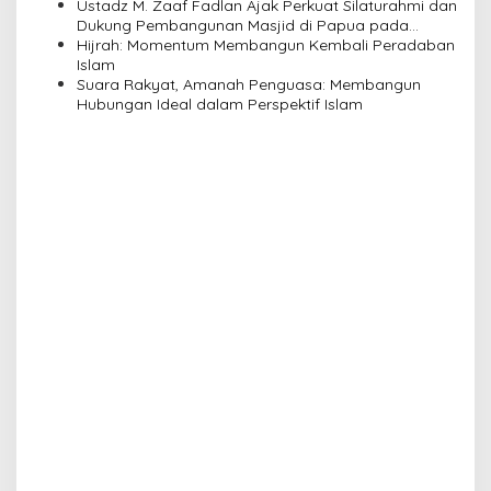
Ustadz M. Zaaf Fadlan Ajak Perkuat Silaturahmi dan
o
Dukung Pembangunan Masjid di Papua pada
n
Pengajian Yayasan Alimbas Insan Cita
Hijrah: Momentum Membangun Kembali Peradaban
Islam
Suara Rakyat, Amanah Penguasa: Membangun
Hubungan Ideal dalam Perspektif Islam