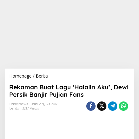
Homepage
/
Berita
R
e
Rekaman Buat Lagu ‘Halalin Aku’, Dewi
k
a
Persik Banjir Pujian Fans
m
a
Radarnews
January 30, 2016
Berita
3217 Views
n
B
u
a
t
L