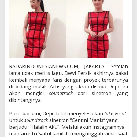
k
B
a
n
j
i
r
P
u
j
i
a
RADARINDONESIANEWS.COM, JAKARTA -Setelah
n
lama tidak merilis lagu, Dewi Persik akhirnya bakal
F
kembali menyapa fans dengan proyek terbarunya
a
di bidang musik. Artis yang akrab disapa Depe ini
n
s
akan mengisi
soundtrack
dari sinetron yang
dibintanginya.
Baru-baru ini, Depe telah menyelesaikan
take vocal
untuk
soundtrack
sinetron “Centini Manis” yang
berjudul “Halalin Aku”. Melalui akun Instagramnya,
mantan istri Saiful Jamil itu mengunggah video saat