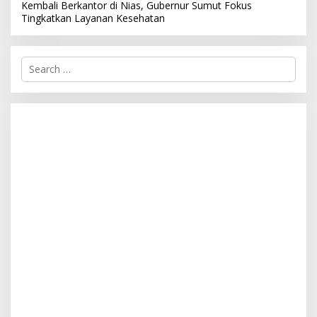
Kembali Berkantor di Nias, Gubernur Sumut Fokus
Tingkatkan Layanan Kesehatan
S
e
a
r
c
h
f
o
r
: