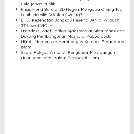
a
Pelayanan Publik
Krisis Murid Baru di SD Negeri: Mengapa Orang Tua
t
Lebih Memilih Sekolah Swasta?
i
BPJS Kesehatan Jangkau Peserta JKN di Wilayah
3T Lewat VIOLA
o
Ustadz M. Zaaf Fadlan Ajak Perkuat Silaturahmi dan
n
Dukung Pembangunan Masjid di Papua pada
Pengajian Yayasan Alimbas Insan Cita
Hijrah: Momentum Membangun Kembali Peradaban
Islam
Suara Rakyat, Amanah Penguasa: Membangun
Hubungan Ideal dalam Perspektif Islam