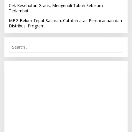
Cek Kesehatan Gratis, Mengenali Tubuh Sebelum
Terlambat
MBG Belum Tepat Sasaran: Catatan atas Perencanaan dan
Distribusi Program
S
e
a
r
c
h
f
o
r
: