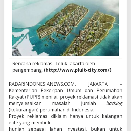
t
u
k
O
r
a
n
g
K
a
y
a
Rencana reklamasi Teluk Jakarta oleh
pengembang.
(http://www.pluit-city.com/)
RADARINDONESIANEWS.COM, JAKARTA –
Kementerian Pekerjaan Umum dan Perumahan
Rakyat (PUPR) menilai, proyek reklamasi tidak akan
menyelesaikan masalah jumlah
backlog
(kekurangan) perumahan di Indonesia.
Proyek reklamasi diklaim hanya untuk kalangan
elite yang membeli
hunian sebagai lahan investasi, bukan untuk