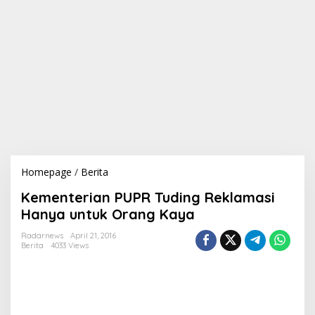
Homepage
/
Berita
K
e
Kementerian PUPR Tuding Reklamasi
m
e
Hanya untuk Orang Kaya
n
t
Radarnews
April 21, 2016
Berita
4033 Views
e
r
i
a
n
P