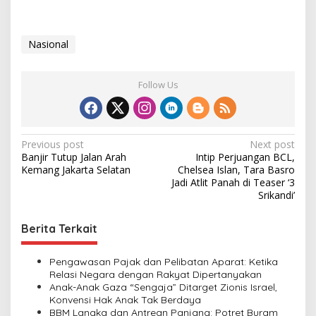
Nasional
Follow Us
P
Previous post
Next post
Banjir Tutup Jalan Arah
Intip Perjuangan BCL,
o
Kemang Jakarta Selatan
Chelsea Islan, Tara Basro
s
Jadi Atlit Panah di Teaser ‘3
Srikandi’
t
n
Berita Terkait
a
v
Pengawasan Pajak dan Pelibatan Aparat: Ketika
Relasi Negara dengan Rakyat Dipertanyakan
i
Anak-Anak Gaza “Sengaja” Ditarget Zionis Israel,
Konvensi Hak Anak Tak Berdaya
g
BBM Langka dan Antrean Panjang: Potret Buram