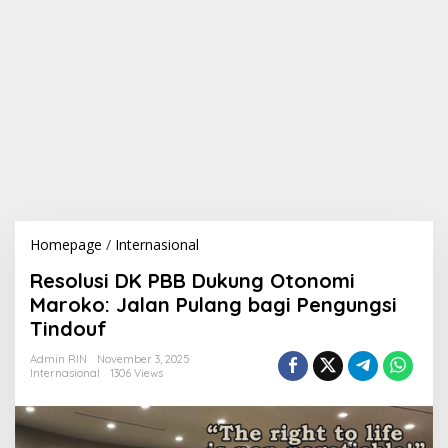
Homepage
/
Internasional
R
e
Resolusi DK PBB Dukung Otonomi
s
o
Maroko: Jalan Pulang bagi Pengungsi
l
Tindouf
u
s
Admin RIN
November 3, 2025
i
Internasional
1306 Views
D
K
P
B