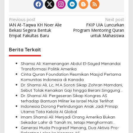
P
Previous post
Next post
IAN At-Taqwa KH Noer Alie
FKIP UIA Luncurkan
o
Bekasi Segera Bentuk
Program Mentoring Quran
s
Empat Fakultas Baru
untuk Mahasiswa
t
Berita Terkait
n
a
Shamsi Ali: Kemenangan Abdul El-Sayed Menandai
v
Transformasi Politik Amerika
Cinta Quran Foundation Resmikan Masjid Pertama
i
Komunitas Indonesia di Kanada
Dr. Shamsi Ali, Lc, M.A Soroti Sikap Zohran Mamdani,
g
Sebut Tolak Kenaikan Gaji hingga Berani Singgung
a
Netanyahu
Dr. Shamsi Ali: Pergeseran Sikap Kongres AS
terhadap Bantuan Militer ke Israel Mulai Terlihat
t
Indonesia Dorong Perlindungan Anak Jadi Prinsip
i
Utama Tata Kelola AI Global
Imam Shamsi Ali: Menjadi Orang Amerika Bukan
o
Sekadar Lahir di Tanah Ini, tetapi Menghormati
n
Perbedaan
Generasi Muda Progresif Menang, Dua Aktivis Pro-