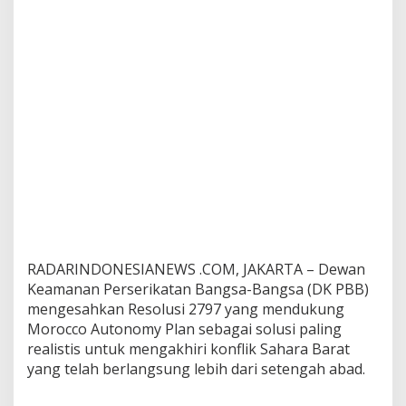
n
P
u
l
a
n
g
b
a
g
i
P
e
n
g
u
RADARINDONESIANEWS .COM, JAKARTA – Dewan
n
Keamanan Perserikatan Bangsa-Bangsa (DK PBB)
g
s
mengesahkan Resolusi 2797 yang mendukung
i
Morocco Autonomy Plan sebagai solusi paling
T
realistis untuk mengakhiri konflik Sahara Barat
i
yang telah berlangsung lebih dari setengah abad.
n
d
o