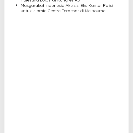
Palestina Lolos ke Kongres AS
Masyarakat Indonesia Akuisisi Eks Kantor Polisi
untuk Islamic Centre Terbesar di Melbourne