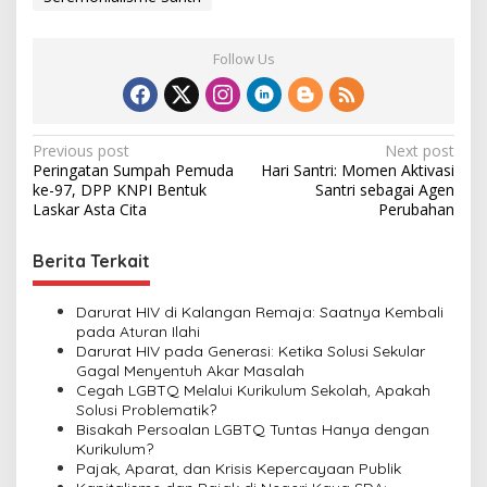
Follow Us
P
Previous post
Next post
Peringatan Sumpah Pemuda
Hari Santri: Momen Aktivasi
o
ke-97, DPP KNPI Bentuk
Santri sebagai Agen
s
Laskar Asta Cita
Perubahan
t
Berita Terkait
n
a
Darurat HIV di Kalangan Remaja: Saatnya Kembali
v
pada Aturan Ilahi
Darurat HIV pada Generasi: Ketika Solusi Sekular
i
Gagal Menyentuh Akar Masalah
Cegah LGBTQ Melalui Kurikulum Sekolah, Apakah
g
Solusi Problematik?
a
Bisakah Persoalan LGBTQ Tuntas Hanya dengan
Kurikulum?
t
Pajak, Aparat, dan Krisis Kepercayaan Publik