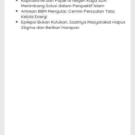
i
Kapitalisme dan Pajak di Negeri Kaya SDA:
Menimbang Solusi dalam Perspektif Islam
o
Antrean BBM Mengular, Cermin Persoalan Tata
n
Kelola Energi
Epilepsi Bukan Kutukan, Saatnya Masyarakat Hapus
Stigma dan Berikan Harapan