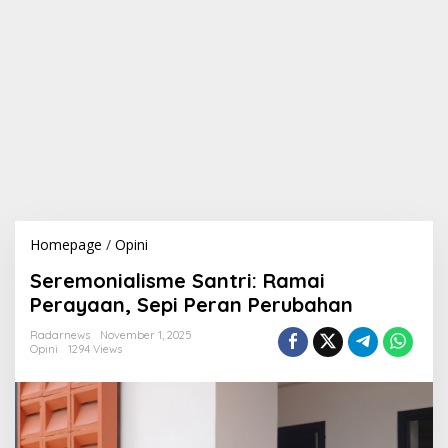
Homepage
/
Opini
S
e
Seremonialisme Santri: Ramai
r
e
Perayaan, Sepi Peran Perubahan
m
o
Radarnews
November 1, 2025
Opini
1294 Views
n
i
a
l
i
s