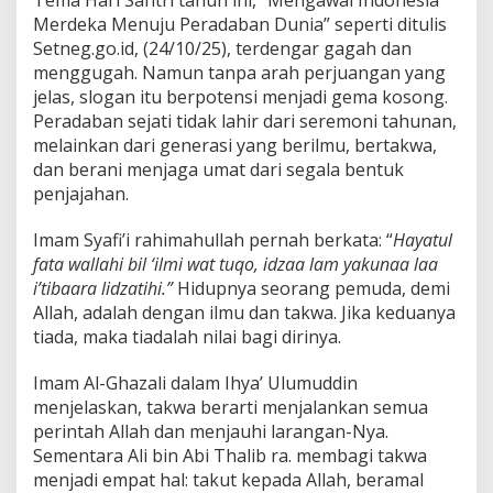
Tema Hari Santri tahun ini, “Mengawal Indonesia
Merdeka Menuju Peradaban Dunia” seperti ditulis
Setneg.go.id, (24/10/25), terdengar gagah dan
menggugah. Namun tanpa arah perjuangan yang
jelas, slogan itu berpotensi menjadi gema kosong.
Peradaban sejati tidak lahir dari seremoni tahunan,
melainkan dari generasi yang berilmu, bertakwa,
dan berani menjaga umat dari segala bentuk
penjajahan.
Imam Syafi’i rahimahullah pernah berkata: “
Hayatul
fata wallahi bil ‘ilmi wat tuqo, idzaa lam yakunaa laa
i’tibaara lidzatihi.”
Hidupnya seorang pemuda, demi
Allah, adalah dengan ilmu dan takwa. Jika keduanya
tiada, maka tiadalah nilai bagi dirinya.
Imam Al-Ghazali dalam Ihya’ Ulumuddin
menjelaskan, takwa berarti menjalankan semua
perintah Allah dan menjauhi larangan-Nya.
Sementara Ali bin Abi Thalib ra. membagi takwa
menjadi empat hal: takut kepada Allah, beramal