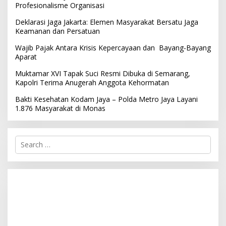
Profesionalisme Organisasi
Deklarasi Jaga Jakarta: Elemen Masyarakat Bersatu Jaga
Keamanan dan Persatuan
Wajib Pajak Antara Krisis Kepercayaan dan Bayang-Bayang
Aparat
Muktamar XVI Tapak Suci Resmi Dibuka di Semarang,
Kapolri Terima Anugerah Anggota Kehormatan
Bakti Kesehatan Kodam Jaya – Polda Metro Jaya Layani
1.876 Masyarakat di Monas
S
e
a
r
c
h
f
o
r
: