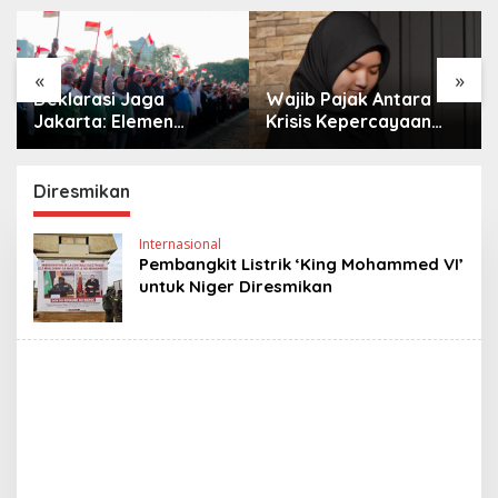
«
»
Deklarasi Jaga
Wajib Pajak Antara
Jakarta: Elemen
Krisis Kepercayaan
Masyarakat Bersatu
dan Bayang-Bayang
Jaga Keamanan dan
Aparat
Persatuan
Diresmikan
Internasional
Pembangkit Listrik ‘King Mohammed VI’
untuk Niger Diresmikan