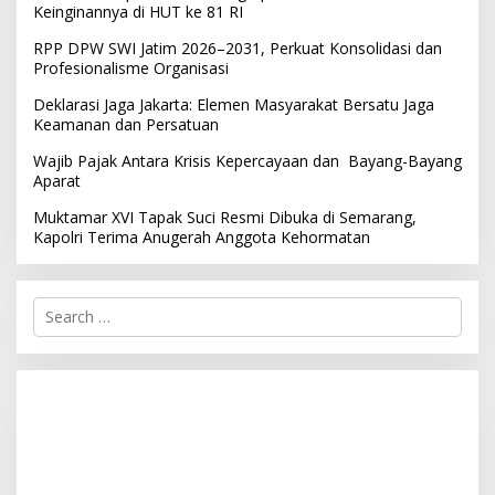
Keinginannya di HUT ke 81 RI
RPP DPW SWI Jatim 2026–2031, Perkuat Konsolidasi dan
Profesionalisme Organisasi
Deklarasi Jaga Jakarta: Elemen Masyarakat Bersatu Jaga
Keamanan dan Persatuan
Wajib Pajak Antara Krisis Kepercayaan dan Bayang-Bayang
Aparat
Muktamar XVI Tapak Suci Resmi Dibuka di Semarang,
Kapolri Terima Anugerah Anggota Kehormatan
S
e
a
r
c
h
f
o
r
: