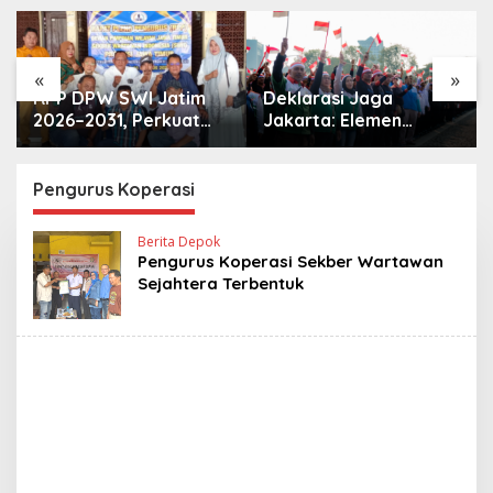
«
»
RPP DPW SWI Jatim
Deklarasi Jaga
2026–2031, Perkuat
Jakarta: Elemen
Konsolidasi dan
Masyarakat Bersatu
Profesionalisme
Jaga Keamanan dan
Organisasi
Persatuan
Pengurus Koperasi
Berita Depok
Pengurus Koperasi Sekber Wartawan
Sejahtera Terbentuk