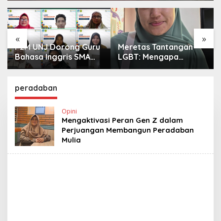
«
»
P2M UNJ Dorong Guru
Meretas Tantangan
Bahasa Inggris SMA
LGBT: Mengapa
DKI Jakarta Produktif
Penguatan Kurikulum
Meneliti dan Menulis
Saja Belum Cukup?
Jurnal
peradaban
Opini
Mengaktivasi Peran Gen Z dalam
Perjuangan Membangun Peradaban
Mulia