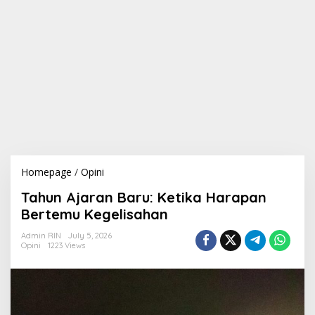
Homepage
/
Opini
T
a
Tahun Ajaran Baru: Ketika Harapan
h
u
Bertemu Kegelisahan
n
A
Admin RIN
July 5, 2026
Opini
1223 Views
j
a
r
a
n
B