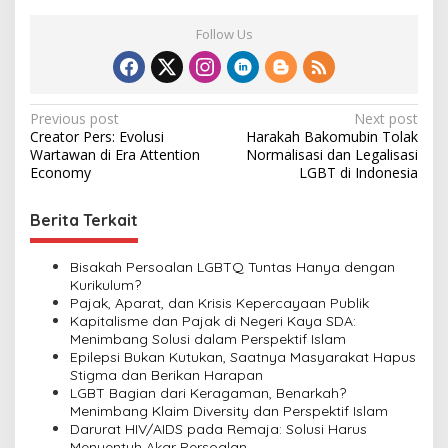
Follow Us
P
Previous post
Next post
Creator Pers: Evolusi
Harakah Bakomubin Tolak
o
Wartawan di Era Attention
Normalisasi dan Legalisasi
s
Economy
LGBT di Indonesia
t
Berita Terkait
n
a
Bisakah Persoalan LGBTQ Tuntas Hanya dengan
v
Kurikulum?
Pajak, Aparat, dan Krisis Kepercayaan Publik
i
Kapitalisme dan Pajak di Negeri Kaya SDA:
Menimbang Solusi dalam Perspektif Islam
g
Epilepsi Bukan Kutukan, Saatnya Masyarakat Hapus
a
Stigma dan Berikan Harapan
LGBT Bagian dari Keragaman, Benarkah?
t
Menimbang Klaim Diversity dan Perspektif Islam
i
Darurat HIV/AIDS pada Remaja: Solusi Harus
Menyentuh Akar Persoalan