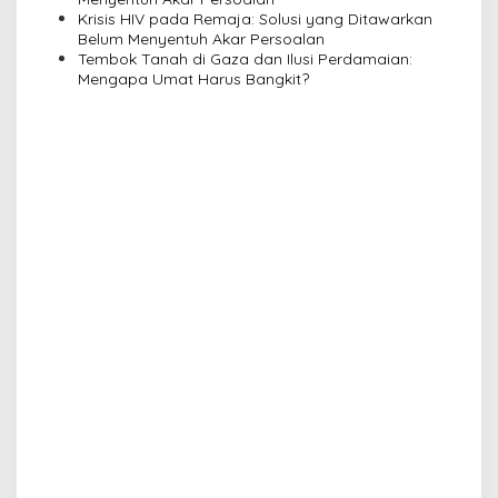
o
Krisis HIV pada Remaja: Solusi yang Ditawarkan
n
Belum Menyentuh Akar Persoalan
Tembok Tanah di Gaza dan Ilusi Perdamaian:
Mengapa Umat Harus Bangkit?