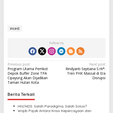
incest
Follow Us
P
Previous post
Next post
Program Utama Pemkot
Rindyanti Septiana S.Hi*:
o
Depok Buffer Zone TPA
Tren PHK Massal di Era
s
Cipayung Akan Dijadikan
Disrupsi
Taman Hutan Kota
t
n
Berita Terkait
a
v
HIV/AIDS: Salah Paradigma, Salah Solusi?
Wajib Pajak Antara Krisis Kepercayaan dan