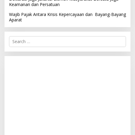
Keamanan dan Persatuan
Wajib Pajak Antara Krisis Kepercayaan dan Bayang-Bayang
Aparat
S
e
a
r
c
h
f
o
r
: