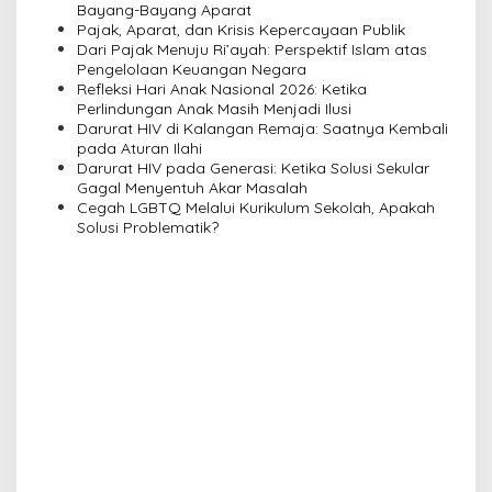
i
Bayang-Bayang Aparat
Pajak, Aparat, dan Krisis Kepercayaan Publik
g
Dari Pajak Menuju Ri’ayah: Perspektif Islam atas
a
Pengelolaan Keuangan Negara
Refleksi Hari Anak Nasional 2026: Ketika
t
Perlindungan Anak Masih Menjadi Ilusi
i
Darurat HIV di Kalangan Remaja: Saatnya Kembali
pada Aturan Ilahi
o
Darurat HIV pada Generasi: Ketika Solusi Sekular
n
Gagal Menyentuh Akar Masalah
Cegah LGBTQ Melalui Kurikulum Sekolah, Apakah
Solusi Problematik?