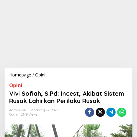
Homepage
/
Opini
V
i
Opini
v
i
Vivi Sofiah, S.Pd: Incest, Akibat Sistem
S
Rusak Lahirkan Perilaku Rusak
o
f
Admin RIN
February 22, 2020
i
Opini
3349 Views
a
h
,
S