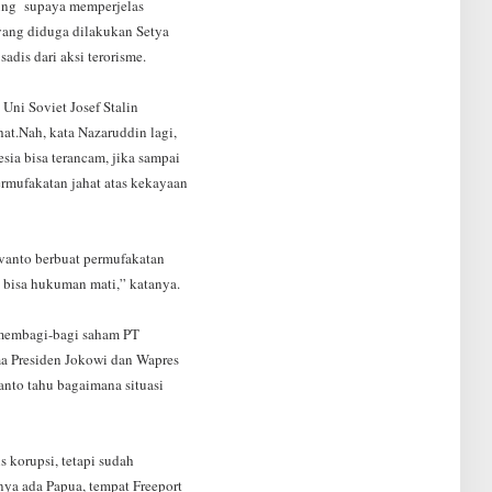
ung supaya memperjelas
 yang diduga dilakukan Setya
adis dari aksi terorisme.
Uni Soviet Josef Stalin
at.Nah, kata Nazaruddin lagi,
ia bisa terancam, jika sampai
ermufakatan jahat atas kekayaan
vanto berbuat permufakatan
, bisa hukuman mati,” katanya.
r membagi-bagi saham PT
ma Presiden Jokowi dan Wapres
anto tahu bagaimana situasi
s korupsi, tetapi sudah
a ada Papua, tempat Freeport