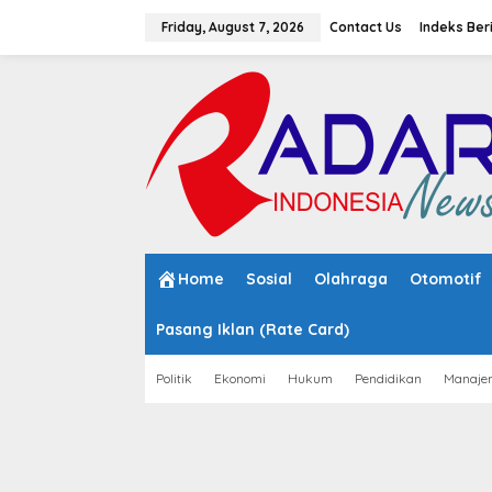
S
k
Friday, August 7, 2026
Contact Us
Indeks Ber
i
p
t
o
c
o
n
t
e
n
t
Home
Sosial
Olahraga
Otomotif
Pasang Iklan (Rate Card)
Politik
Ekonomi
Hukum
Pendidikan
Manaje