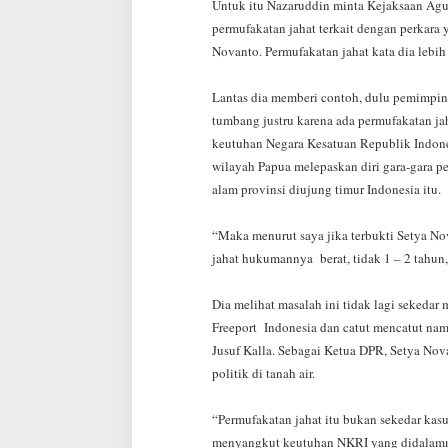
Untuk itu Nazaruddin minta Kejaksaan Ag
permufakatan jahat terkait dengan perkara
Novanto. Permufakatan jahat kata dia lebih s
Lantas dia memberi contoh, dulu pemimpin 
tumbang justru karena ada permufakatan jah
keutuhan Negara Kesatuan Republik Indones
wilayah Papua melepaskan diri gara-gara p
alam provinsi diujung timur Indonesia itu.
“Maka menurut saya jika terbukti Setya No
jahat hukumannya berat, tidak 1 – 2 tahun
Dia melihat masalah ini tidak lagi sekeda
Freeport Indonesia dan catut mencatut na
Jusuf Kalla. Sebagai Ketua DPR, Setya Nov
politik di tanah air.
“Permufakatan jahat itu bukan sekedar kasu
menyangkut keutuhan NKRI yang didalamny