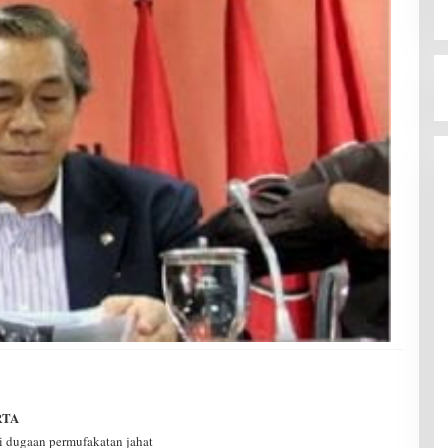
RTA
i dugaan permufakatan jahat