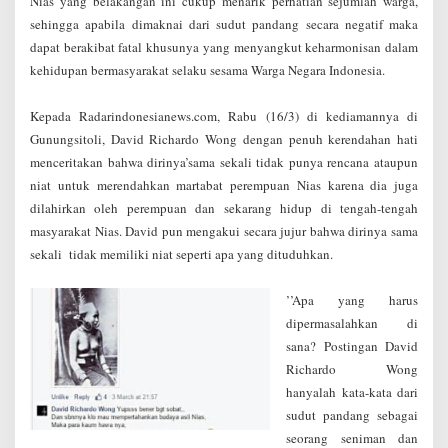
Nias yang belakangan ini cukup menarik perhatian sejumlah warga,
sehingga apabila dimaknai dari sudut pandang secara negatif maka
dapat berakibat fatal khusunya yang menyangkut keharmonisan dalam
kehidupan bermasyarakat selaku sesama Warga Negara Indonesia.
Kepada Radarindonesianews.com, Rabu (16/3) di kediamannya di
Gunungsitoli,
David Richardo Wong
dengan penuh kerendahan hati
menceritakan bahwa dirinya’sama sekali tidak punya rencana ataupun
niat untuk merendahkan martabat perempuan Nias karena dia juga
dilahirkan oleh perempuan dan sekarang hidup di tengah-tengah
masyarakat Nias. David pun mengakui secara jujur bahwa dirinya sama
sekali tidak memiliki niat seperti apa yang dituduhkan.
’’Apa yang harus
dipermasalahkan di
sana? Postingan David
Richardo Wong
hanyalah kata-kata dari
sudut pandang sebagai
seorang seniman dan