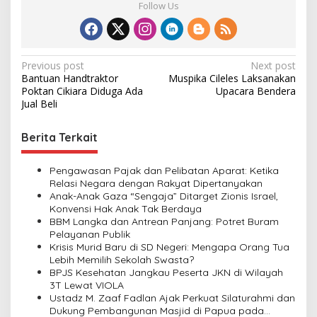
Follow Us
P
Previous post
Next post
Bantuan Handtraktor
Muspika Cileles Laksanakan
o
Poktan Cikiara Diduga Ada
Upacara Bendera
s
Jual Beli
t
Berita Terkait
n
a
Pengawasan Pajak dan Pelibatan Aparat: Ketika
v
Relasi Negara dengan Rakyat Dipertanyakan
Anak-Anak Gaza “Sengaja” Ditarget Zionis Israel,
i
Konvensi Hak Anak Tak Berdaya
BBM Langka dan Antrean Panjang: Potret Buram
g
Pelayanan Publik
a
Krisis Murid Baru di SD Negeri: Mengapa Orang Tua
Lebih Memilih Sekolah Swasta?
t
BPJS Kesehatan Jangkau Peserta JKN di Wilayah
i
3T Lewat VIOLA
Ustadz M. Zaaf Fadlan Ajak Perkuat Silaturahmi dan
o
Dukung Pembangunan Masjid di Papua pada