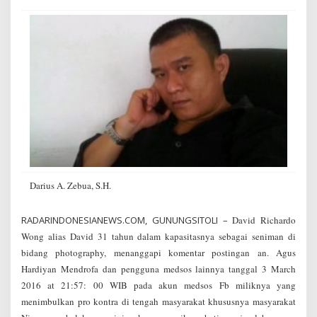
h
k
a
n
M
a
r
t
a
b
a
t
P
e
Darius A. Zebua, S.H.
r
e
m
RADARINDONESIANEWS.COM, GUNUNGSITOLI –
David Richardo
p
Wong alias David 31 tahun dalam kapasitasnya sebagai seniman di
u
a
bidang photography, menanggapi komentar postingan an. Agus
n
Hardiyan Mendrofa dan pengguna medsos lainnya tanggal 3 March
N
2016 at 21:57: 00 WIB pada akun medsos Fb miliknya yang
i
menimbulkan pro kontra di tengah masyarakat khususnya masyarakat
a
s