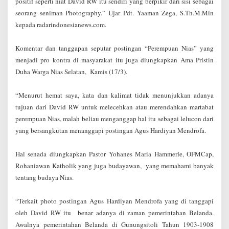
positif seperti niat David RW itu sendiri yang berpikir dari sisi sebagai
seorang seniman Photography.” Ujar Pdt. Yaaman Zega,
S.Th.M.Min
kepada radarindonesianews.com.
Komentar dan tanggapan seputar postingan “Perempuan Nias” yang
menjadi pro kontra di masyarakat itu juga diungkapkan Ama Pristin
Duha Warga Nias Selatan, Kamis (17/3).
“M
enurut hemat saya, kata dan kalimat tidak menunjukkan adanya
tujuan dari David RW untuk melecehkan atau merendahkan martabat
perempuan Nias, malah beliau menganggap hal itu sebagai lelucon dari
yang bersangkutan menanggapi postingan Agus Hardiyan Mendrofa.
Hal senada diungkapkan Pastor Yohanes Maria Hammerle, OFMCap,
Rohaniawan Katholik yang juga budayawan, yang memahami banyak
tentang budaya Nias.
“Terkait photo postingan Agus Hardiyan Mendrofa yang di tanggapi
oleh David RW itu benar adanya di zaman pemerintahan Belanda.
Awalnya pemerintahan Belanda di Gunungsitoli Tahun 1903-1908