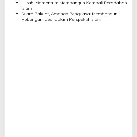
n
Pengajian Yayasan Alimbas Insan Cita
Hijrah: Momentum Membangun Kembali Peradaban
Islam
Suara Rakyat, Amanah Penguasa: Membangun
Hubungan Ideal dalam Perspektif Islam