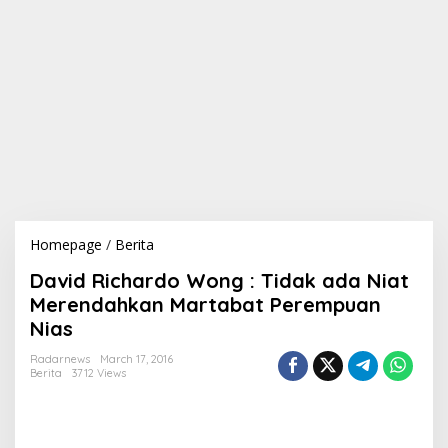
Homepage
/
Berita
D
a
David Richardo Wong : Tidak ada Niat
v
i
Merendahkan Martabat Perempuan
d
Nias
R
i
Radarnews
March 17, 2016
c
Berita
3712 Views
h
a
r
d