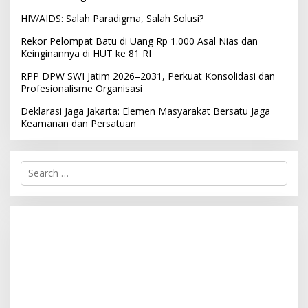
HIV/AIDS: Salah Paradigma, Salah Solusi?
Rekor Pelompat Batu di Uang Rp 1.000 Asal Nias dan
Keinginannya di HUT ke 81 RI
RPP DPW SWI Jatim 2026–2031, Perkuat Konsolidasi dan
Profesionalisme Organisasi
Deklarasi Jaga Jakarta: Elemen Masyarakat Bersatu Jaga
Keamanan dan Persatuan
S
e
a
r
c
h
f
o
r
: