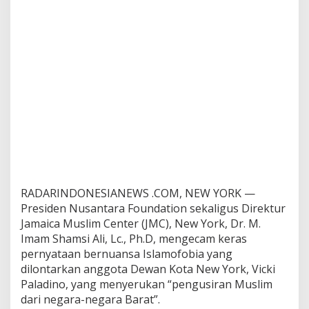
m
o
f
o
b
i
a
A
n
g
g
o
t
a
D
RADARINDONESIANEWS .COM, NEW YORK —
P
Presiden Nusantara Foundation sekaligus Direktur
R
D
Jamaica Muslim Center (JMC), New York, Dr. M.
N
Imam Shamsi Ali, Lc., Ph.D, mengecam keras
e
pernyataan bernuansa Islamofobia yang
w
dilontarkan anggota Dewan Kota New York, Vicki
Y
o
Paladino, yang menyerukan “pengusiran Muslim
r
dari negara-negara Barat”.
k