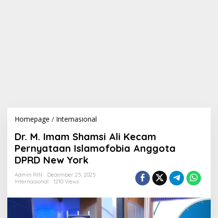
Homepage
/
Internasional
D
r
Dr. M. Imam Shamsi Ali Kecam
.
M
Pernyataan Islamofobia Anggota
.
DPRD New York
I
m
Admin RIN
December 25, 2025
a
Internasional
1210 Views
m
S
h
a