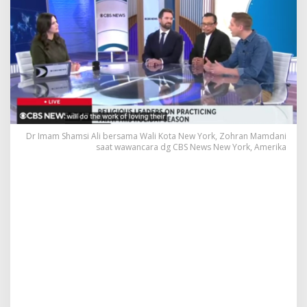
m
s
i
A
l
i
K
e
c
a
m
Dr Imam Shamsi Ali bersama Wali Kota New York, Zohran Mamdani
P
saat wawancara dg CBS News New York, Amerika
e
r
n
y
a
t
a
a
n
I
s
l
a