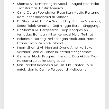
v
Shamsi Ali: Kemenangan Abdul El-Sayed Menandai
i
Transformasi Politik Amerika
Cinta Quran Foundation Resmikan Masjid Pertama
g
Komunitas Indonesia di Kanada
a
Dr. Shamsi Ali, Lc, M.A Soroti Sikap Zohran Mamdani,
Sebut Tolak Kenaikan Gaji hingga Berani Singgung
t
Netanyahu
Dr. Shamsi Ali: Pergeseran Sikap Kongres AS
i
terhadap Bantuan Militer ke Israel Mulai Terlihat
Indonesia Dorong Perlindungan Anak Jadi Prinsip
o
Utama Tata Kelola AI Global
n
Imam Shamsi Ali: Menjadi Orang Amerika Bukan
Sekadar Lahir di Tanah Ini, tetapi Menghormati
Perbedaan
Generasi Muda Progresif Menang, Dua Aktivis Pro-
Palestina Lolos ke Kongres AS
Masyarakat Indonesia Akuisisi Eks Kantor Polisi
untuk Islamic Centre Terbesar di Melbourne