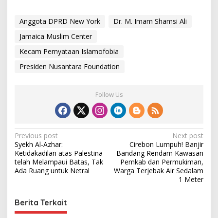
Anggota DPRD New York
Dr. M. Imam Shamsi Ali
Jamaica Muslim Center
Kecam Pernyataan Islamofobia
Presiden Nusantara Foundation
Follow Us
P
Previous post
Next post
Syekh Al-Azhar:
Cirebon Lumpuh! Banjir
o
Ketidakadilan atas Palestina
Bandang Rendam Kawasan
s
telah Melampaui Batas, Tak
Pemkab dan Permukiman,
Ada Ruang untuk Netral
Warga Terjebak Air Sedalam
t
1 Meter
n
Berita Terkait
a