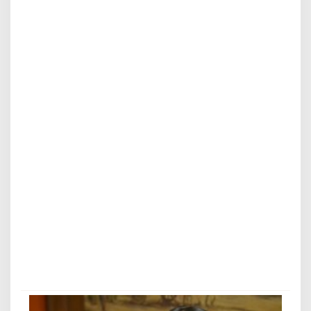
:
S
i
a
p
T
e
r
j
u
n
T
o
t
a
l
K
e
D
u
n
i
a
A
k