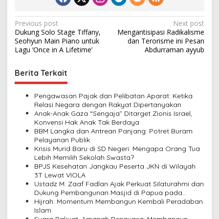
P
Previous post
Next post
Dukung Solo Stage Tiffany,
Mengantisipasi Radikalisme
o
Seohyun Main Piano untuk
dan Terorisme ini Pesan
s
Lagu ‘Once in A Lifetime’
Abdurraman ayyub
t
Berita Terkait
n
a
Pengawasan Pajak dan Pelibatan Aparat: Ketika
v
Relasi Negara dengan Rakyat Dipertanyakan
Anak-Anak Gaza “Sengaja” Ditarget Zionis Israel,
i
Konvensi Hak Anak Tak Berdaya
BBM Langka dan Antrean Panjang: Potret Buram
g
Pelayanan Publik
a
Krisis Murid Baru di SD Negeri: Mengapa Orang Tua
Lebih Memilih Sekolah Swasta?
t
BPJS Kesehatan Jangkau Peserta JKN di Wilayah
i
3T Lewat VIOLA
Ustadz M. Zaaf Fadlan Ajak Perkuat Silaturahmi dan
o
Dukung Pembangunan Masjid di Papua pada
n
Pengajian Yayasan Alimbas Insan Cita
Hijrah: Momentum Membangun Kembali Peradaban
Islam
Suara Rakyat, Amanah Penguasa: Membangun