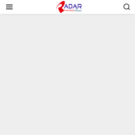
S
k
i
p
t
o
c
o
n
t
e
n
t