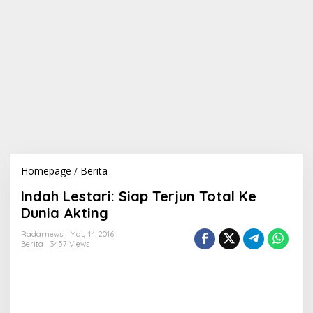
Homepage
/
Berita
I
n
Indah Lestari: Siap Terjun Total Ke
d
a
Dunia Akting
h
L
Radarnews
May 14, 2016
Berita
3457 Views
e
s
t
a
r
i