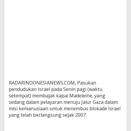
r
a
A
k
t
i
v
i
s
P
r
o
-
P
a
RADARINDONESIANEWS.COM, Pasukan
l
e
pendudukan Israel pada Senin pagi (waktu
s
setempat) membajak kapal Madeleine, yang
t
sedang dalam pelayaran menuju Jalur Gaza dalam
i
misi kemanusiaan untuk menembus blokade Israel
n
yang telah berlangsung sejak 2007.
a