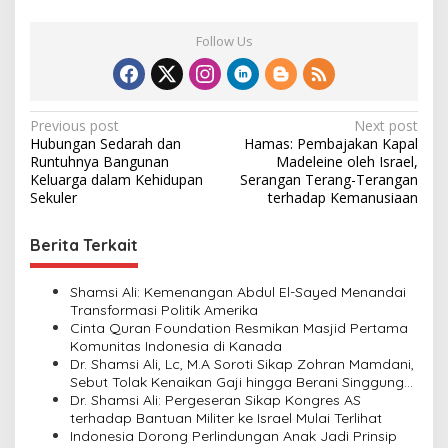
Follow Us
P
Previous post
Next post
Hubungan Sedarah dan
Hamas: Pembajakan Kapal
o
Runtuhnya Bangunan
Madeleine oleh Israel,
s
Keluarga dalam Kehidupan
Serangan Terang-Terangan
Sekuler
terhadap Kemanusiaan
t
n
Berita Terkait
a
v
Shamsi Ali: Kemenangan Abdul El-Sayed Menandai
Transformasi Politik Amerika
i
Cinta Quran Foundation Resmikan Masjid Pertama
Komunitas Indonesia di Kanada
g
Dr. Shamsi Ali, Lc, M.A Soroti Sikap Zohran Mamdani,
a
Sebut Tolak Kenaikan Gaji hingga Berani Singgung
Netanyahu
Dr. Shamsi Ali: Pergeseran Sikap Kongres AS
t
terhadap Bantuan Militer ke Israel Mulai Terlihat
i
Indonesia Dorong Perlindungan Anak Jadi Prinsip