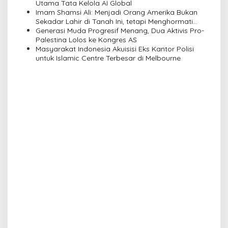
Utama Tata Kelola AI Global
o
Imam Shamsi Ali: Menjadi Orang Amerika Bukan
n
Sekadar Lahir di Tanah Ini, tetapi Menghormati
Perbedaan
Generasi Muda Progresif Menang, Dua Aktivis Pro-
Palestina Lolos ke Kongres AS
Masyarakat Indonesia Akuisisi Eks Kantor Polisi
untuk Islamic Centre Terbesar di Melbourne