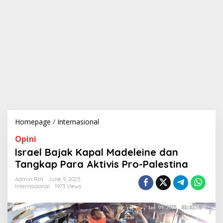
Homepage
/
Internasional
I
s
Opini
r
a
Israel Bajak Kapal Madeleine dan
e
Tangkap Para Aktivis Pro-Palestina
l
B
Admin RIN
June 9, 2025
a
Internasional
1973 Views
j
a
k
K