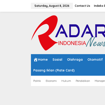
S
k
Saturday, August 8, 2026
Contact Us
Indeks 
i
p
t
o
c
o
n
t
e
n
t
Home
Sosial
Olahraga
Otomotif
Pasang Iklan (Rate Card)
Politik
Ekonomi
Hukum
Pendidikan
Manaje