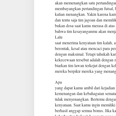
n
akan memenangkan satu pertandingan
n
membayangkan pertandingan futsal, b
y
kalian menangkan. Yakin karena kam
a
dan tentu saja tim jagoan dan memili
bukan dosa saat kamu merasa di ata
bahwa tim kesayanganmu akan menjad
Lalu
saat menerima kenyataan tim kalah,
berontak, kesal atau mencaci para p
dengan maksimal. Tetapi tahukah ka
kekecewaan tersebut adalah dengan 
biarkan tim lawan terkejut dengan k
mereka berpikir mereka yang menan
Apa
yang dapat kamu ambil dari kejadian 
kemenangan dan kebahagaian semata. 
tidak menyenangkan. Bertemu denga
kenyataan. Saat kamu ingin memiliki 
berhasil anggap semua bonus. Jika