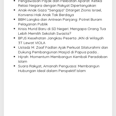
Pengawasan Pajak dan Pelibatan Aparat: Ketika
v
Relasi Negara dengan Rakyat Dipertanyakan
Anak-Anak Gaza “Sengaja” Ditarget Zionis Israel,
i
Konvensi Hak Anak Tak Berdaya
BBM Langka dan Antrean Panjang: Potret Buram
g
Pelayanan Publik
a
Krisis Murid Baru di SD Negeri: Mengapa Orang Tua
Lebih Memilih Sekolah Swasta?
t
BPJS Kesehatan Jangkau Peserta JKN di Wilayah
i
3T Lewat VIOLA
Ustadz M. Zaaf Fadlan Ajak Perkuat Silaturahmi dan
o
Dukung Pembangunan Masjid di Papua pada
n
Pengajian Yayasan Alimbas Insan Cita
Hijrah: Momentum Membangun Kembali Peradaban
Islam
Suara Rakyat, Amanah Penguasa: Membangun
Hubungan Ideal dalam Perspektif Islam