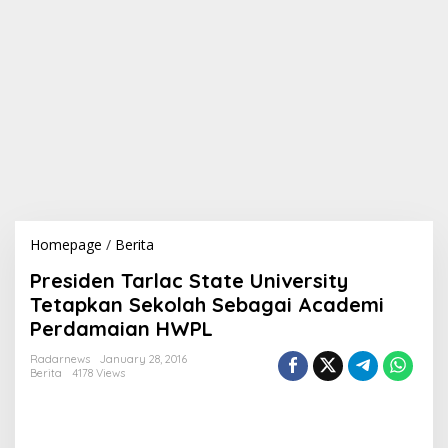
Homepage
/
Berita
P
r
Presiden Tarlac State University
e
s
Tetapkan Sekolah Sebagai Academi
i
Perdamaian HWPL
d
e
Radarnews
January 28, 2016
n
Berita
4178 Views
T
a
r
l