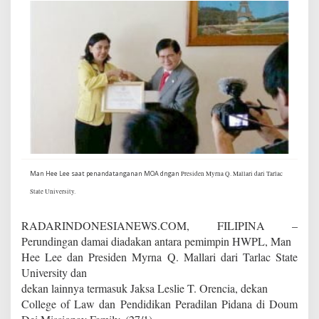
S
e
k
o
l
a
h
S
e
b
a
g
a
Man Hee Lee saat penandatanganan MOA dngan
Presiden Myrna Q. Mallari dari Tarlac
i
A
State University.
c
a
RADARINDONESIANEWS.COM, FILIPINA –
d
Perundingan damai diadakan antara pemimpin HWPL, Man
e
m
Hee Lee dan Presiden Myrna Q. Mallari dari Tarlac State
i
University dan
P
dekan lainnya termasuk Jaksa Leslie T. Orencia, dekan
e
College of Law dan Pendidikan Peradilan Pidana di
Doum
r
d