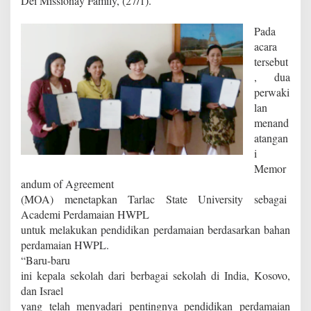
Dei Missionay Family
, (27/1).
a
m
Pada
a
acara
i
tersebut
a
n
, dua
H
perwaki
W
lan
P
menand
L
atangan
i
Memor
andum of Agreement
(MOA) menetapkan Tarlac State University sebagai
Academi
Perdamaian
HWPL
untuk melakukan pendidikan perdamaian berdasarkan bahan
perdamaian HWPL.
“Baru-baru
ini kepala sekolah dari berbagai sekolah di India, Kosovo,
dan Israel
yang telah menyadari pentingnya pendidikan perdamaian