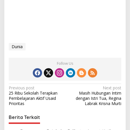
Dunia
Follow Us
P
Previous post
Next post
25 Ribu Sekolah Terapkan
Masih Hubungan Intim
o
Pembelajaran Aktif Usaid
dengan Istri Tua, Regina
s
Prioritas
Labrak Krisna Murti
t
Berita Terkait
n
a