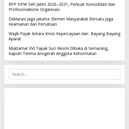
RPP DPW SWI Jatim 2026–2031, Perkuat Konsolidasi dan
Profesionalisme Organisasi
Deklarasi Jaga Jakarta: Elemen Masyarakat Bersatu Jaga
Keamanan dan Persatuan
Wajib Pajak Antara Krisis Kepercayaan dan Bayang-Bayang
Aparat
Muktamar XVI Tapak Suci Resmi Dibuka di Semarang,
Kapolri Terima Anugerah Anggota Kehormatan
S
e
a
r
c
h
f
o
r
: