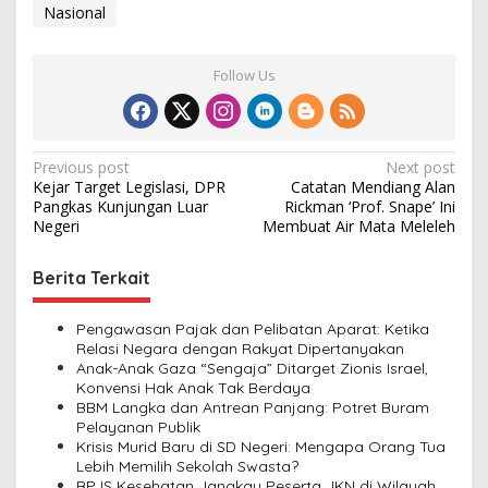
Nasional
Follow Us
P
Previous post
Next post
Kejar Target Legislasi, DPR
Catatan Mendiang Alan
o
Pangkas Kunjungan Luar
Rickman ‘Prof. Snape’ Ini
s
Negeri
Membuat Air Mata Meleleh
t
Berita Terkait
n
a
Pengawasan Pajak dan Pelibatan Aparat: Ketika
v
Relasi Negara dengan Rakyat Dipertanyakan
Anak-Anak Gaza “Sengaja” Ditarget Zionis Israel,
i
Konvensi Hak Anak Tak Berdaya
BBM Langka dan Antrean Panjang: Potret Buram
g
Pelayanan Publik
a
Krisis Murid Baru di SD Negeri: Mengapa Orang Tua
Lebih Memilih Sekolah Swasta?
t
BPJS Kesehatan Jangkau Peserta JKN di Wilayah