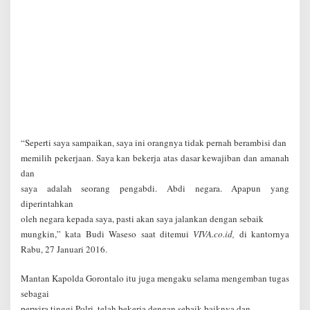
“Seperti saya sampaikan, saya ini orangnya tidak pernah berambisi dan
memilih pekerjaan. Saya kan bekerja atas dasar kewajiban dan amanah
dan
saya adalah seorang pengabdi. Abdi negara. Apapun yang
diperintahkan
oleh negara kepada saya, pasti akan saya jalankan dengan sebaik
mungkin,” kata Budi Waseso saat ditemui
VIVA.co.id,
di kantornya
Rabu, 27 Januari 2016.
Mantan Kapolda Gorontalo itu juga mengaku selama mengemban tugas
sebagai
perwira tinggi Polri, telah bekerja dengan sebaik-baiknya dan