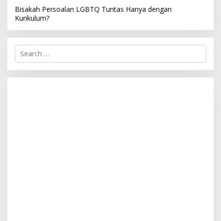
Bisakah Persoalan LGBTQ Tuntas Hanya dengan
Kurikulum?
S
e
a
r
c
h
f
o
r
: