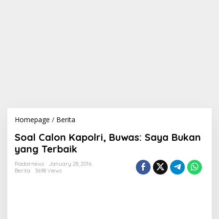
Homepage
/
Berita
S
o
Soal Calon Kapolri, Buwas: Saya Bukan
a
l
yang Terbaik
C
a
Radarnews
January 28, 2016
Berita
3698 Views
l
o
n
K
a
p