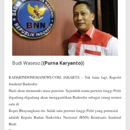
e
r
b
a
i
k
Budi Waseso.[
(Purna Karyanto)
]
RADARINDONESIANEWS.COM, JAKARTA – Tak lama lagi, Kapolri
Jenderal Badrodin
Haiti akan memasuki masa pensiun. Sejumlah nama perwira tinggi Polri
digadang-digadang akan menggantikan Badrodin sebagai orang nomor
satu di
Koprs Bhayangkara itu. Salah satu perwira tinggi Polri yang potensial
adalah Kepala Badan Narkotika Nasional (BNN) Komisaris Jenderal
Budi