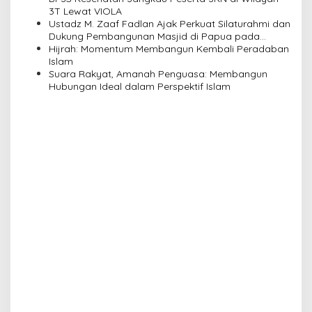
i
3T Lewat VIOLA
Ustadz M. Zaaf Fadlan Ajak Perkuat Silaturahmi dan
o
Dukung Pembangunan Masjid di Papua pada
n
Pengajian Yayasan Alimbas Insan Cita
Hijrah: Momentum Membangun Kembali Peradaban
Islam
Suara Rakyat, Amanah Penguasa: Membangun
Hubungan Ideal dalam Perspektif Islam