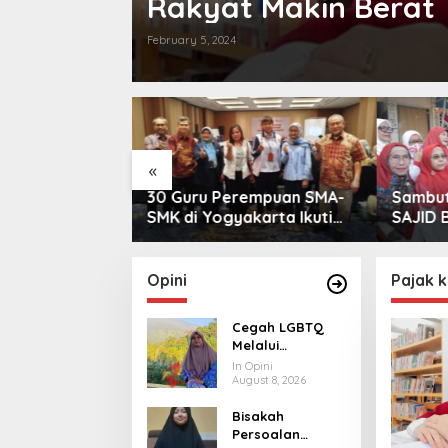
Rakyat Makin Berat
February 5, 2024
«
 Melalui
30 Guru Perempuan SMA-
Sambut
ekolah, Apakah
SMK di Yogyakarta Ikuti
SAJID 
ematik?
Pelatihan Kepemimpinan
Paket 
Semba
Opini
Pajak 
Cegah LGBTQ
Melalui
Kurikulum
In Opini
Sekolah, Apakah
August 8, 2026
Solusi
Bisakah
Problematik?
Persoalan