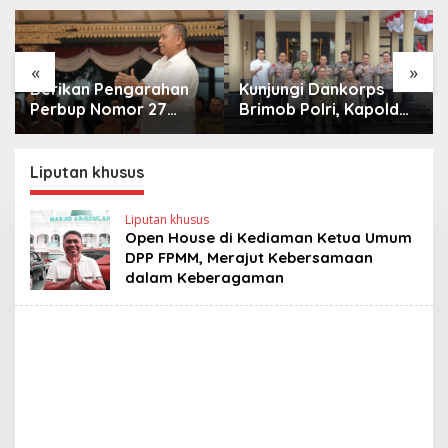
«
»
Berikan Pengarahan
Kunjungi Dankorps
Perbup Nomor 27
Brimob Polri, Kapolda
Tahun 2026, Bupati
Metro Jaya dan
Sleman Tekankan
Pangdam Jaya
Profesionalisme dan
Perkuat Soliditas TNI-
Liputan khusus
Pelayanan Masyarakat
Polri
Liputan khusus
Open House di Kediaman Ketua Umum
DPP FPMM, Merajut Kebersamaan
dalam Keberagaman