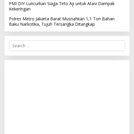
PMI DIY Luncurkan Siaga Tirto Aji untuk Atasi Dampak
Kekeringan
Polres Metro Jakarta Barat Musnahkan 1,1 Ton Bahan
Baku Narkotika, Tujuh Tersangka Ditangkap
S
e
a
r
c
h
f
o
r
: