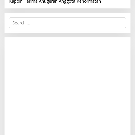
Kapolri Terima Anugerah Anggota Kehormatan
S
e
a
r
c
h
f
o
r
: