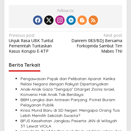
Follow Us
P
Previous post
Next post
Unjuk Rasa UBK Tuntut
Danrem 083/BDJ Bersama
o
Pemerintah Tuntaskan
Forkopinda Sambut Tim
s
Kasus Korupsi E-KTP
Mabes TNI
t
Berita Terkait
n
a
Pengawasan Pajak dan Pelibatan Aparat: Ketika
v
Relasi Negara dengan Rakyat Dipertanyakan
Anak-Anak Gaza “Sengaja” Ditarget Zionis Israel,
i
Konvensi Hak Anak Tak Berdaya
BBM Langka dan Antrean Panjang: Potret Buram
g
Pelayanan Publik
a
Krisis Murid Baru di SD Negeri: Mengapa Orang Tua
Lebih Memilih Sekolah Swasta?
t
BPJS Kesehatan Jangkau Peserta JKN di Wilayah
i
3T Lewat VIOLA