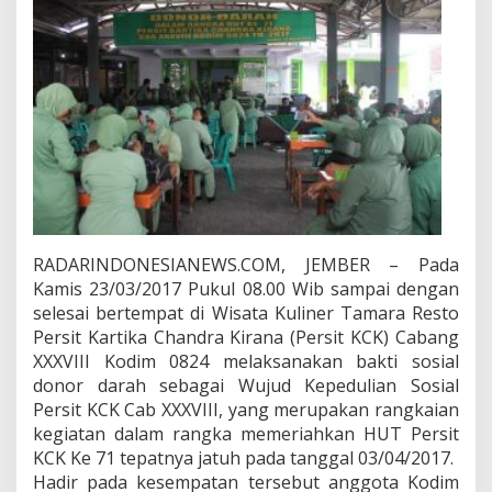
d
i
m
0
8
2
4
L
a
k
s
a
n
RADARINDONESIANEWS.COM, JEMBER – Pada
a
Kamis 23/03/2017 Pukul 08.00 Wib sampai dengan
k
selesai bertempat di Wisata Kuliner Tamara Resto
a
n
Persit Kartika Chandra Kirana (Persit KCK) Cabang
D
XXXVIII Kodim 0824 melaksanakan bakti sosial
o
donor darah sebagai Wujud Kepedulian Sosial
n
Persit KCK Cab XXXVIII, yang merupakan rangkaian
o
r
kegiatan dalam rangka memeriahkan HUT Persit
D
KCK Ke 71 tepatnya jatuh pada tanggal 03/04/2017.
a
Hadir pada kesempatan tersebut anggota Kodim
r