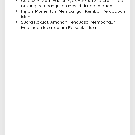
Ustadz M. Zaaf Fadlan Ajak Perkuat Silaturahmi dan
o
Dukung Pembangunan Masjid di Papua pada
n
Pengajian Yayasan Alimbas Insan Cita
Hijrah: Momentum Membangun Kembali Peradaban
Islam
Suara Rakyat, Amanah Penguasa: Membangun
Hubungan Ideal dalam Perspektif Islam