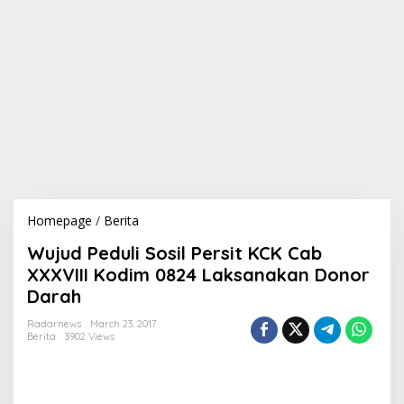
Homepage
/
Berita
W
u
Wujud Peduli Sosil Persit KCK Cab
j
u
XXXVIII Kodim 0824 Laksanakan Donor
d
Darah
P
e
Radarnews
March 23, 2017
d
Berita
3902 Views
u
l
i
S