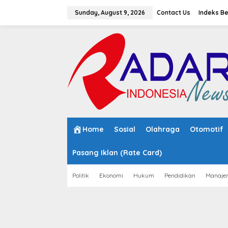
S
k
Sunday, August 9, 2026
Contact Us
Indeks Be
i
p
t
o
c
o
n
t
e
n
t
Home
Sosial
Olahraga
Otomotif
Pasang Iklan (Rate Card)
Politik
Ekonomi
Hukum
Pendidikan
Manaje