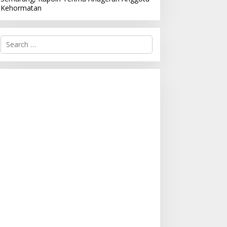
Kehormatan
S
e
a
r
c
h
f
o
r
: