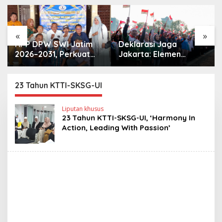
«
»
RPP DPW SWI Jatim
Deklarasi Jaga
2026–2031, Perkuat
Jakarta: Elemen
Konsolidasi dan
Masyarakat Bersatu
Profesionalisme
Jaga Keamanan dan
Organisasi
Persatuan
23 Tahun KTTI-SKSG-UI
Liputan khusus
23 Tahun KTTI-SKSG-UI, ‘Harmony In
Action, Leading With Passion’