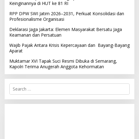
Keinginannya di HUT ke 81 RI
RPP DPW SWI Jatim 2026–2031, Perkuat Konsolidasi dan
Profesionalisme Organisasi
Deklarasi Jaga Jakarta: Elemen Masyarakat Bersatu Jaga
Keamanan dan Persatuan
Wajib Pajak Antara Krisis Kepercayaan dan Bayang-Bayang
Aparat
Muktamar XVI Tapak Suci Resmi Dibuka di Semarang,
Kapolri Terima Anugerah Anggota Kehormatan
S
e
a
r
c
h
f
o
r
: