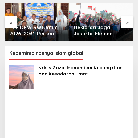
«
»
RPP DPW SWI Jatim
Deklarasi Jaga
2026–2031, Perkuat
Jakarta: Elemen
Konsolidasi dan
Masyarakat Bersatu
Profesionalisme
Jaga Keamanan dan
Organisasi
Persatuan
Kepemimpinannya islam global
Krisis Gaza: Momentum Kebangkitan
dan Kesadaran Umat