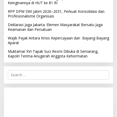
Keinginannya di HUT ke 81 RI
RPP DPW SWI Jatim 2026–2031, Perkuat Konsolidasi dan
Profesionalisme Organisasi
Deklarasi Jaga Jakarta: Elemen Masyarakat Bersatu Jaga
Keamanan dan Persatuan
Wajib Pajak Antara Krisis Kepercayaan dan Bayang-Bayang
Aparat
Muktamar XVI Tapak Suci Resmi Dibuka di Semarang,
Kapolri Terima Anugerah Anggota Kehormatan
S
e
a
r
c
h
f
o
r
: