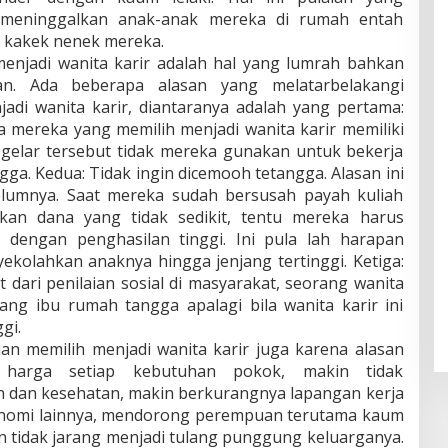
 meninggalkan anak-anak mereka di rumah entah
 kakek nenek mereka.
menjadi wanita karir adalah hal yang lumrah bahkan
an. Ada beberapa alasan yang melatarbelakangi
adi wanita karir, diantaranya adalah yang pertama:
a mereka yang memilih menjadi wanita karir memiliki
a gelar tersebut tidak mereka gunakan untuk bekerja
gga. Kedua: Tidak ingin dicemooh tetangga. Alasan ini
elumnya. Saat mereka sudah bersusah payah kuliah
kan dana yang tidak sedikit, tentu mereka harus
 dengan penghasilan tinggi. Ini pula lah harapan
ekolahkan anaknya hingga jenjang tertinggi. Ketiga:
t dari penilaian sosial di masyarakat, seorang wanita
rang ibu rumah tangga apalagi bila wanita karir ini
gi.
uan memilih menjadi wanita karir juga karena alasan
harga setiap kebutuhan pokok, makin tidak
n dan kesehatan, makin berkurangnya lapangan kerja
ekonomi lainnya, mendorong perempuan terutama kaum
an tidak jarang menjadi tulang punggung keluarganya.