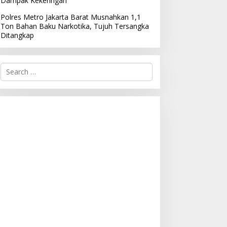
Dampak Kekeringan
Polres Metro Jakarta Barat Musnahkan 1,1
Ton Bahan Baku Narkotika, Tujuh Tersangka
Ditangkap
S
e
a
r
c
h
f
o
r
: