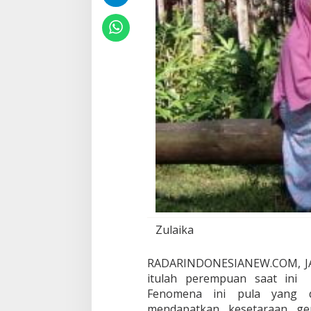
M
u
l
i
a
S
e
o
r
a
n
g
I
b
u
Zulaika
RADARINDONESIANEW.COM, JAK
itulah perempuan saat ini 
Fenomena ini pula yang d
mendapatkan kesetaraan ge