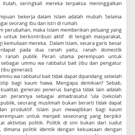
itulah, seringkali mereka terpaksa meninggalkan
mpuan bekerja dalam Islam adalah mubah. Selama
gai seorang ibu dan istri di rumah.
am perubahan, maka Islam memberikan peluang yang
 untuk berkontribusi aktif di tengah masyarakat,
i kemuliaan mereka. Dalam Islam, secara garis besar
rdapat pada dua ranah yaitu, ranah domestik
an ranah publik. Peran utama perempuan untuk
 sebagai ummu wa rabbatul bait (ibu dan pengatur
ibu generasi).
mmu wa rabbatul bait tidak dapat dipandang sebelah
reotip bagi kaum hawa. Mengapa demikian? Sebab,
ualitas generasi penerus bangsa tidak lain adalah
an perannya sebagai almadrasatul ‘ula (sekolah
publik, seorang muslimah bukan berarti tidak dapat
l dan produktif. Islam pun mewajibkan bagi kaum
 perempuan untuk menjadi seseorang yang berpikir
 aktivitas politik. Politik di sini bukan dari sudut
 dimana politik identik dengan kekuasaan dengan