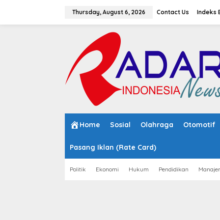
S
k
Thursday, August 6, 2026
Contact Us
Indeks 
i
p
t
o
c
o
n
t
e
n
t
Home
Sosial
Olahraga
Otomotif
Pasang Iklan (Rate Card)
Politik
Ekonomi
Hukum
Pendidikan
Manaje