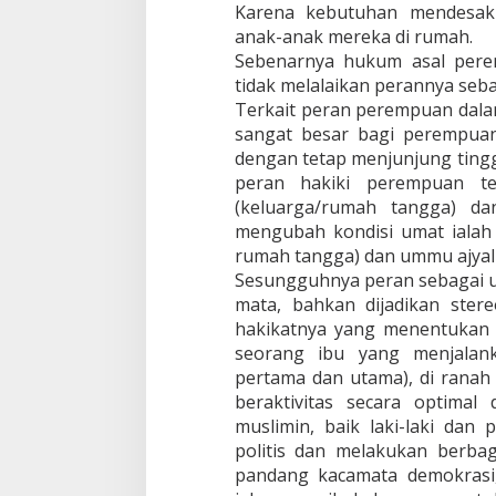
Karena kebutuhan mendesak 
anak-anak mereka di rumah.
Sebenarnya hukum asal pere
tidak melalaikan perannya seba
Terkait peran perempuan dal
sangat besar bagi perempuan
dengan tetap menjunjung tingg
peran hakiki perempuan te
(keluarga/rumah tangga) d
mengubah kondisi umat ialah
rumah tangga) dan ummu ajyal (
Sesungguhnya peran sebagai u
mata, bahkan dijadikan ste
hakikatnya yang menentukan k
seorang ibu yang menjalank
pertama dan utama), di ranah 
beraktivitas secara optima
muslimin, baik laki-laki dan
politis dan melakukan berbagai
pandang kacamata demokrasi,