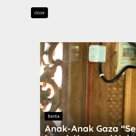
close
Berita
: Ketika
Anak-Anak Gaza “Sen