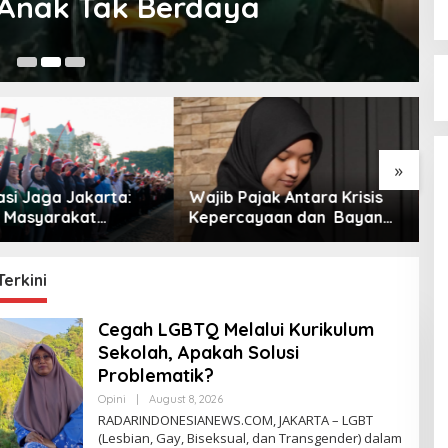
k Anak Tak Berdaya
Ju
»
asi Jaga Jakarta:
Wajib Pajak Antara Krisis
M
 Masyarakat
Kepercayaan dan Bayang-
R
u Jaga Keamanan
Bayang Aparat
K
rsatuan
A
Terkini
Cegah LGBTQ Melalui Kurikulum
Sekolah, Apakah Solusi
Problematik?
Opini
|
August 8, 2026
B
Y
RADARINDONESIANEWS.COM, JAKARTA – LGBT
R
(Lesbian, Gay, Biseksual, dan Transgender) dalam
A