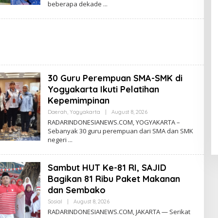
beberapa dekade
D
A
R
N
E
W
S
30 Guru Perempuan SMA-SMK di
Yogyakarta Ikuti Pelatihan
Kepemimpinan
Daerah
,
Yogyakarta
|
August 8, 2026
B
Y
RADARINDONESIANEWS.COM, YOGYAKARTA –
R
Sebanyak 30 guru perempuan dari SMA dan SMK
A
negeri
D
A
R
N
Sambut HUT Ke-81 RI, SAJID
E
W
Bagikan 81 Ribu Paket Makanan
S
dan Sembako
Sosial
|
August 8, 2026
B
Y
RADARINDONESIANEWS.COM, JAKARTA — Serikat
R