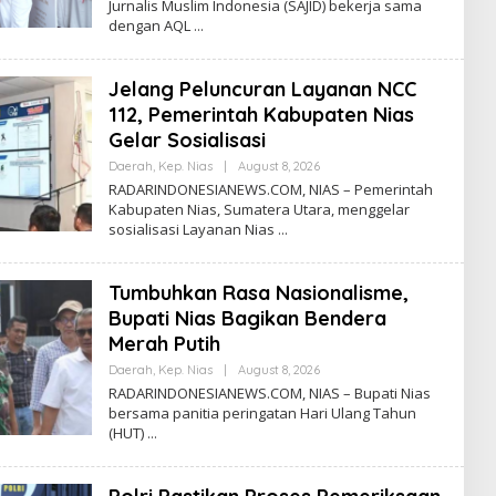
Jurnalis Muslim Indonesia (SAJID) bekerja sama
A
dengan AQL
D
A
R
N
Jelang Peluncuran Layanan NCC
E
W
112, Pemerintah Kabupaten Nias
S
Gelar Sosialisasi
Daerah
,
Kep. Nias
|
August 8, 2026
B
Y
RADARINDONESIANEWS.COM, NIAS – Pemerintah
R
Kabupaten Nias, Sumatera Utara, menggelar
A
sosialisasi Layanan Nias
D
A
R
N
Tumbuhkan Rasa Nasionalisme,
E
W
Bupati Nias Bagikan Bendera
S
Merah Putih
Daerah
,
Kep. Nias
|
August 8, 2026
B
Y
RADARINDONESIANEWS.COM, NIAS – Bupati Nias
R
bersama panitia peringatan Hari Ulang Tahun
A
(HUT)
D
A
R
N
E