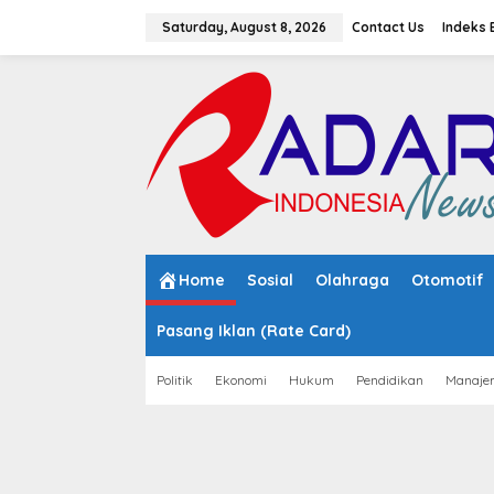
S
k
Saturday, August 8, 2026
Contact Us
Indeks 
i
p
t
o
c
o
n
t
e
n
t
Home
Sosial
Olahraga
Otomotif
Pasang Iklan (Rate Card)
Politik
Ekonomi
Hukum
Pendidikan
Manaje