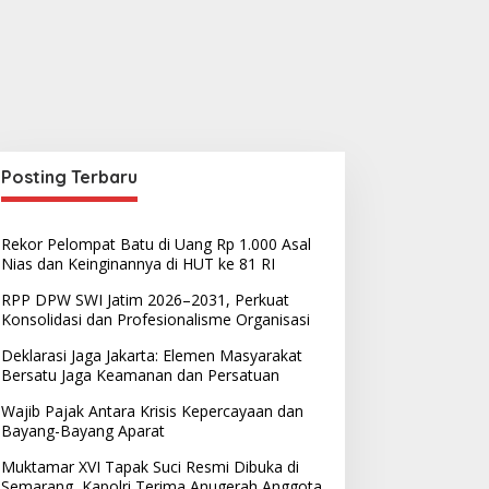
Posting Terbaru
Rekor Pelompat Batu di Uang Rp 1.000 Asal
Nias dan Keinginannya di HUT ke 81 RI
RPP DPW SWI Jatim 2026–2031, Perkuat
Konsolidasi dan Profesionalisme Organisasi
Deklarasi Jaga Jakarta: Elemen Masyarakat
Bersatu Jaga Keamanan dan Persatuan
Wajib Pajak Antara Krisis Kepercayaan dan
Berita
Bayang-Bayang Aparat
BBM Langka dan Antrean Panjan
Muktamar XVI Tapak Suci Resmi Dibuka di
Semarang, Kapolri Terima Anugerah Anggota