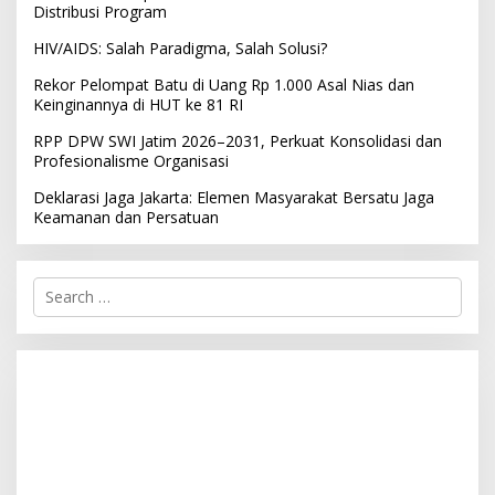
Distribusi Program
HIV/AIDS: Salah Paradigma, Salah Solusi?
Rekor Pelompat Batu di Uang Rp 1.000 Asal Nias dan
Keinginannya di HUT ke 81 RI
RPP DPW SWI Jatim 2026–2031, Perkuat Konsolidasi dan
Profesionalisme Organisasi
Deklarasi Jaga Jakarta: Elemen Masyarakat Bersatu Jaga
Keamanan dan Persatuan
S
e
a
r
c
h
f
o
r
: