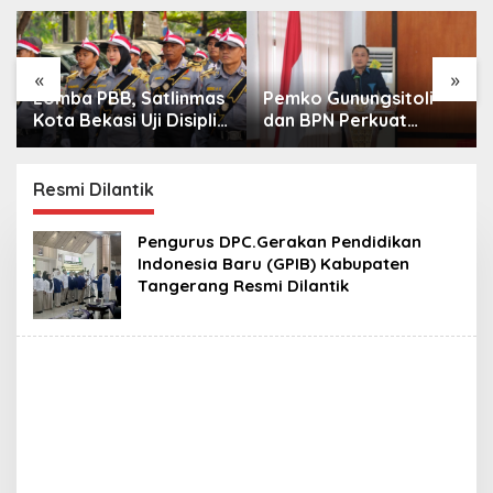
«
»
Lomba PBB, Satlinmas
Pemko Gunungsitoli
Kota Bekasi Uji Disiplin
dan BPN Perkuat
dan Kekompakan
Sinergi, Berikan
Kepastian Hukum
Tanah
Resmi Dilantik
Pengurus DPC.Gerakan Pendidikan
Indonesia Baru (GPIB) Kabupaten
Tangerang Resmi Dilantik