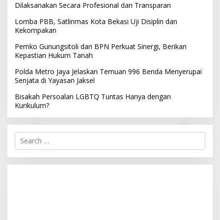
Dilaksanakan Secara Profesional dan Transparan
Lomba PBB, Satlinmas Kota Bekasi Uji Disiplin dan
Kekompakan
Pemko Gunungsitoli dan BPN Perkuat Sinergi, Berikan
Kepastian Hukum Tanah
Polda Metro Jaya Jelaskan Temuan 996 Benda Menyerupai
Senjata di Yayasan Jaksel
Bisakah Persoalan LGBTQ Tuntas Hanya dengan
Kurikulum?
S
e
a
r
c
h
f
o
r
: