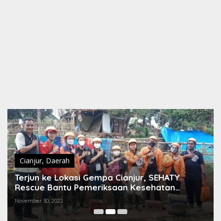
Cianjur
,
Daerah
Terjun ke Lokasi Gempa Cianjur, SEHATY
Rescue Bantu Pemeriksaan Kesehatan
Pengungsi
November 30, 2022