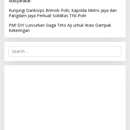
Masyarakat
Kunjungi Dankorps Brimob Polri, Kapolda Metro Jaya dan
Pangdam Jaya Perkuat Soliditas TNI-Polri
PMI DIY Luncurkan Siaga Tirto Aji untuk Atasi Dampak
Kekeringan
S
e
a
r
c
h
f
o
r
: