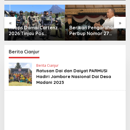
«
»
Kaops Damai Cartenz
Berikan Pengarahan
2026 Tinjau Pos
Perbup Nomor 27
Satgas di Sinak,
Tahun 2026, Bupati
Perkuat Pendekatan
Sleman Tekankan
Humanis kepada
Profesionalisme dan
Berita Cianjur
Masyarakat
Pelayanan Masyarakat
Berita Cianjur
Ratusan Dai dan Daiyat PARMUSI
Hadiri Jambore Nasional Dai Desa
Madani 2023